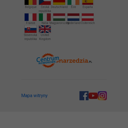
Belgique
Česká
Deutschland
Éire
España
republika
France
Italia
Magyarország
Nederland
Österreich
Slovenská
United
republika
Kingdom
Mapa witryny