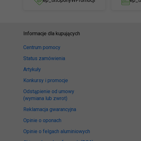
ep_txtOponyWPromocji
ep_t
Informacje dla kupujących
Centrum pomocy
Status zamówienia
Artykuły
Konkursy i promocje
Odstąpienie od umowy
(wymiana lub zwrot)
Reklamacja gwarancyjna
Opinie o oponach
Opinie o felgach aluminiowych