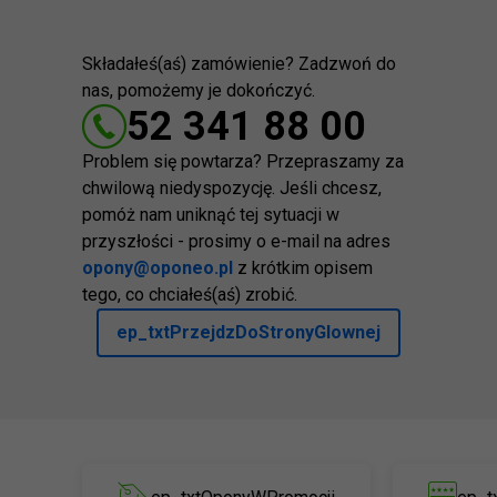
Składałeś(aś) zamówienie? Zadzwoń do
nas, pomożemy je dokończyć.
52 341 88 00
Problem się powtarza? Przepraszamy za
chwilową niedyspozycję. Jeśli chcesz,
pomóż nam uniknąć tej sytuacji w
przyszłości - prosimy o e-mail na adres
opony@oponeo.pl
z krótkim opisem
tego, co chciałeś(aś) zrobić.
ep_txtPrzejdzDoStronyGlownej