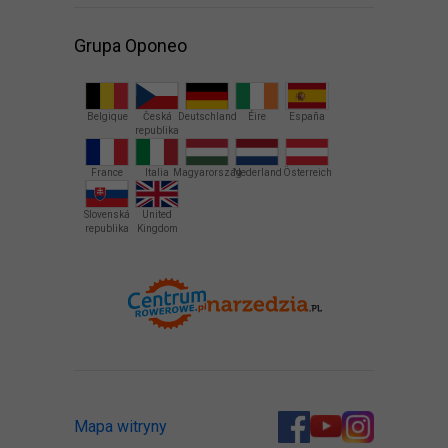
Grupa Oponeo
Belgique
Česká
Deutschland
Éire
España
republika
France
Italia
Magyarország
Nederland
Österreich
Slovenská
United
republika
Kingdom
Mapa witryny