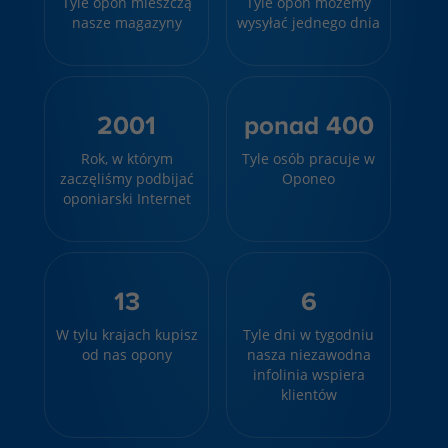
Tyle opon mieszczą
Tyle opon możemy
nasze magazyny
wysyłać jednego dnia
2001
ponad 400
Rok, w którym
Tyle osób pracuje w
zaczęliśmy podbijać
Oponeo
oponiarski Internet
13
6
W tylu krajach kupisz
Tyle dni w tygodniu
od nas opony
nasza niezawodna
infolinia wspiera
klientów