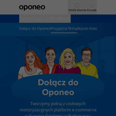
Ctrl
M
Strefa klienta
Strefa klienta
Koszyk
Koszyk
Opony
Opony
Felgi i TPMS
Felgi i TPMS
Montaż
Montaż
Dołącz do Oponeo
Przyjazna firma
Nasze miasto
Dołącz do
Oponeo
Tworzymy jedną z czołowych
motoryzacyjnych platform e-commerce
w Europie.
Działamy w Bydgoszczy,