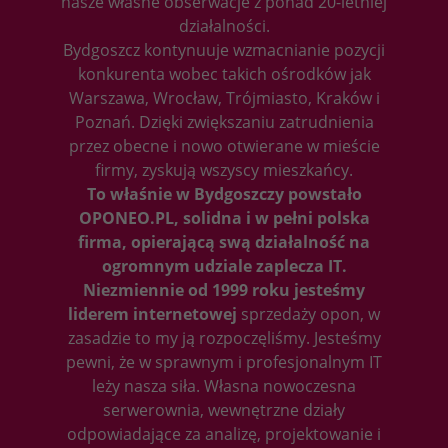
nasze własne obserwacje z ponad 20-letniej
działalności.
Bydgoszcz kontynuuje wzmacnianie pozycji
konkurenta wobec takich ośrodków jak
Warszawa, Wrocław, Trójmiasto, Kraków i
Poznań. Dzięki zwiększaniu zatrudnienia
przez obecne i nowo otwierane w mieście
firmy, zyskują wszyscy mieszkańcy.
To właśnie w Bydgoszczy powstało
OPONEO.PL, solidna i w pełni polska
firma, opierającą swą działalność na
ogromnym udziale zaplecza IT.
Niezmiennie od 1999 roku jesteśmy
liderem internetowej
sprzedaży opon, w
zasadzie to my ją rozpoczęliśmy. Jesteśmy
pewni, że w sprawnym i profesjonalnym IT
leży nasza siła. Własna nowoczesna
serwerownia, wewnętrzne działy
odpowiadające za analizę, projektowanie i