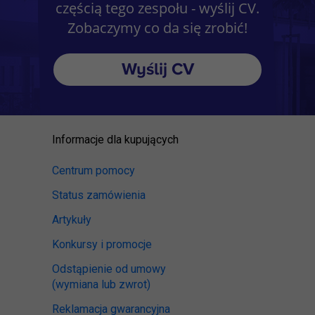
częścią tego zespołu - wyślij CV.
Zobaczymy co da się zrobić!
Wyślij CV
Informacje dla kupujących
Centrum pomocy
Status zamówienia
Artykuły
Konkursy i promocje
Odstąpienie od umowy
(wymiana lub zwrot)
Reklamacja gwarancyjna