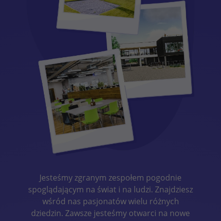
Jesteśmy zgranym zespołem pogodnie
spoglądającym na świat i na ludzi. Znajdziesz
wśród nas pasjonatów wielu różnych
dziedzin. Zawsze jesteśmy otwarci na nowe