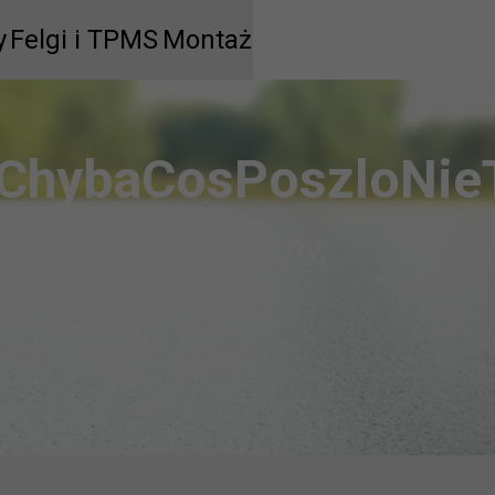
y
y
Felgi i TPMS
Felgi i TPMS
Montaż
Montaż
Wł
Dostawa z montaże
Felgi
Felgi
Czujnik ciś
ChybaCosPoszloNie
aluminiowe
stalowe
TPM
Twoje opony lub felgi dostar
S
Do wyboru masz
1475
warszt
tDoPoprzedniejStrony
,
Zam
Dowi
SprobujJeszczeRaz
Ods
Dobór felgi do marki auta
Śruby i nakrętki zabe
Wyszukaj ser
serwis możesz