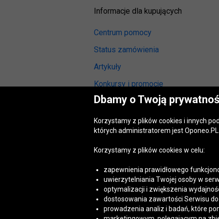
Informacje dla kupujących
Centrum pomocy
Status zamówienia
Artykuły
Konkursy i promocje
Dbamy o Twoją prywatnoś
Odstąpienie od umowy
(wymiana lub zwrot)
Korzystamy z plików cookies i innych p
Reklamacja gwarancyjna
których administratorem jest Oponeo.PL 
Opinie o oponach
Korzystamy z plików cookies w celu:
Opinie o felgach aluminiowych
zapewnienia prawidłowego funkcjono
Akt o usługach cyfrowych
uwierzytelniania Twojej osoby w serw
(DSA)
optymalizacji i zwiększenia wydajnośc
Dostępność cyfrowa
dostosowania zawartości Serwisu do T
prowadzenia analiz i badań, które po
marketingowym, polegającym na zbiera