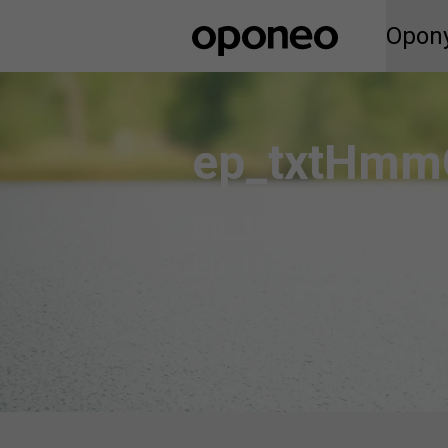
Opon
Opon
Control
M
ep_txtHmm
ep_txtWroc
ep_tx
ep_txtOdswiezJaI