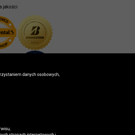
a jakości
korzystaniem danych osobowych,
rwisu,
nych stronach internetowych i