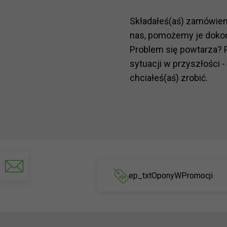
Składałeś(aś) zamówie
nas, pomożemy je doko
Problem się powtarza? 
sytuacji w przyszłości -
chciałeś(aś) zrobić.
Napisz
do
ep_txtOponyWPromocji
nas