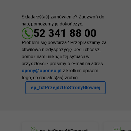
Składałeś(aś) zamówienie? Zadzwoń do
nas, pomożemy je dokończyć.
52 341 88 00
Problem się powtarza? Przepraszamy za
chwilową niedyspozycję. Jeśli chcesz,
pomóż nam uniknąć tej sytuacji w
przyszłości - prosimy o e-mail na adres
opony@oponeo.pl
z krótkim opisem
tego, co chciałeś(aś) zrobić.
ep_txtPrzejdzDoStronyGlownej