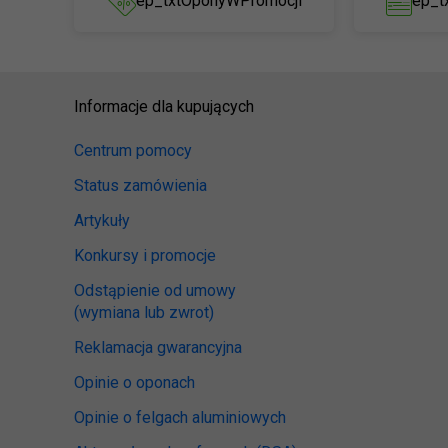
ep_txtOponyWPromocji
ep_t
Informacje dla kupujących
Centrum pomocy
Status zamówienia
Artykuły
Konkursy i promocje
Odstąpienie od umowy
(wymiana lub zwrot)
Reklamacja gwarancyjna
Opinie o oponach
Opinie o felgach aluminiowych