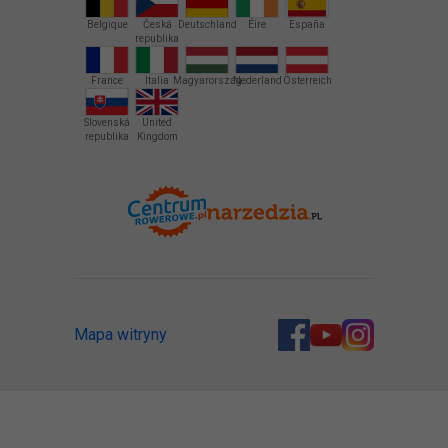
Belgique
Česká
Deutschland
Éire
España
republika
France
Italia
Magyarország
Nederland
Österreich
Slovenská
United
republika
Kingdom
Mapa witryny