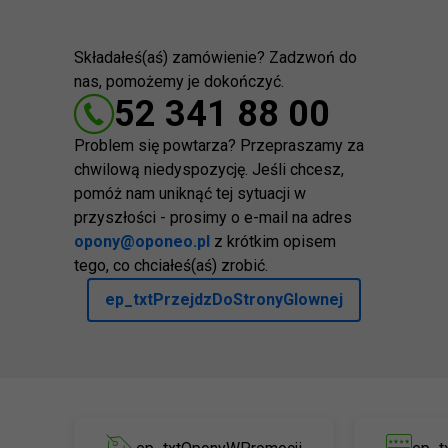
Składałeś(aś) zamówienie? Zadzwoń do
nas, pomożemy je dokończyć.
52 341 88 00
Problem się powtarza? Przepraszamy za
chwilową niedyspozycję. Jeśli chcesz,
pomóż nam uniknąć tej sytuacji w
przyszłości - prosimy o e-mail na adres
opony@oponeo.pl
z krótkim opisem
tego, co chciałeś(aś) zrobić.
ep_txtPrzejdzDoStronyGlownej