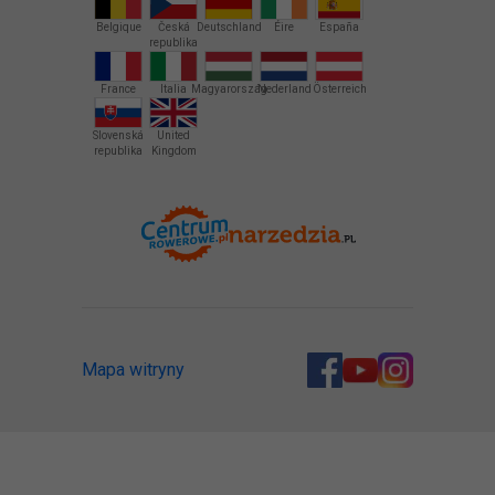
Belgique
Česká
Deutschland
Éire
España
republika
France
Italia
Magyarország
Nederland
Österreich
Slovenská
United
republika
Kingdom
Mapa witryny