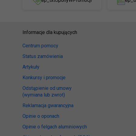
ep_txtOponyWPromocji
ep_t
Informacje dla kupujących
Centrum pomocy
Status zamówienia
Artykuły
Konkursy i promocje
Odstąpienie od umowy
(wymiana lub zwrot)
Reklamacja gwarancyjna
Opinie o oponach
Opinie o felgach aluminiowych