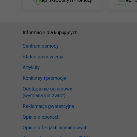
ep_txtOponyWPromocji
ep_t
Informacje dla kupujących
Centrum pomocy
Status zamówienia
Artykuły
Konkursy i promocje
Odstąpienie od umowy
(wymiana lub zwrot)
Reklamacja gwarancyjna
Opinie o oponach
Opinie o felgach aluminiowych