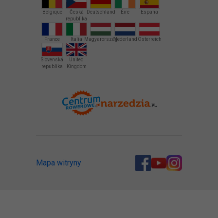
Belgique
Česká
Deutschland
Éire
España
republika
France
Italia
Magyarország
Nederland
Österreich
Slovenská
United
republika
Kingdom
Mapa witryny