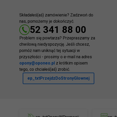
Składałeś(aś) zamówienie? Zadzwoń do
nas, pomożemy je dokończyć.
52 341 88 00
Problem się powtarza? Przepraszamy za
chwilową niedyspozycję. Jeśli chcesz,
pomóż nam uniknąć tej sytuacji w
przyszłości - prosimy o e-mail na adres
opony@oponeo.pl
z krótkim opisem
tego, co chciałeś(aś) zrobić.
ep_txtPrzejdzDoStronyGlownej