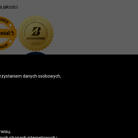
a jakości
korzystaniem danych osobowych,
rwisu,
nych stronach internetowych i