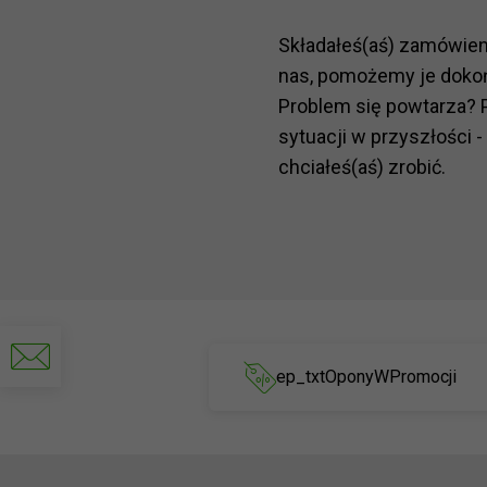
Składałeś(aś) zamówie
nas, pomożemy je doko
Problem się powtarza? 
sytuacji w przyszłości -
chciałeś(aś) zrobić.
Napisz
do
ep_txtOponyWPromocji
nas