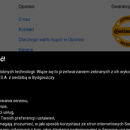
Oponeo
Gwarancj
O nas
Kontakt
Dlaczego warto kupić w Oponeo
Kariera
ć!
Relacje inwestorskie
Biuro prasowe
odobnych technologii. Wiąże się to przetwarzaniem zebranych z ich wy
S.A. z siedzibą w Bydgoszczy.
Kręci nas recykling
Ranking miast przyjaznych kierowcom
Mapa fotoradarów
wania serwisu,
isie,
Polityka prywatności
i usług,
woich preferencji i ustawień,
Ustawienia cookies
magają zrozumieć, w jaki sposób korzystasz ze stron internetowych Se
niu informacji o tym, jakie działania podejmowałeś w Serwisie i na in