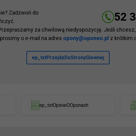
nie? Zadzwoń do
52 3
ńczyć.
Przepraszamy za chwilową niedyspozycję. Jeśli chcesz,
 prosimy o e-mail na adres
opony@oponeo.pl
z krótkim 
ep_txtPrzejdzDoStronyGlownej
ep_txtOpinieOOponach