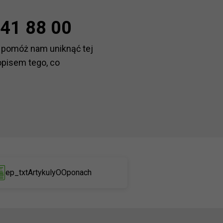
41 88 00
 pomóż nam uniknąć tej
opisem tego, co
ep_txtArtykulyOOponach