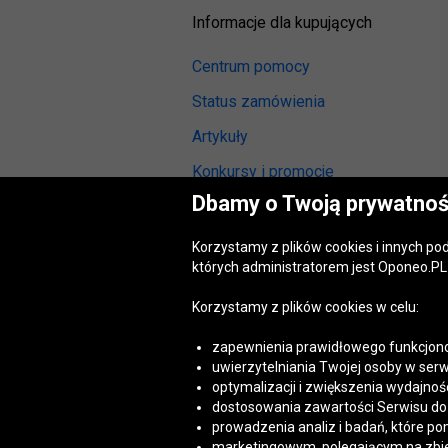
Informacje dla kupujących
Centrum pomocy
Status zamówienia
Artykuły
Konkursy i promocje
Dbamy o Twoją prywatnoś
Odstąpienie od umowy
(wymiana lub zwrot)
Korzystamy z plików cookies i innych p
Reklamacja gwarancyjna
których administratorem jest Oponeo.PL 
Opinie o oponach
Korzystamy z plików cookies w celu:
Opinie o felgach aluminiowych
zapewnienia prawidłowego funkcjono
Akt o usługach cyfrowych
uwierzytelniania Twojej osoby w serw
(DSA)
optymalizacji i zwiększenia wydajnośc
Dostępność cyfrowa
dostosowania zawartości Serwisu do T
prowadzenia analiz i badań, które po
marketingowym, polegającym na zbiera