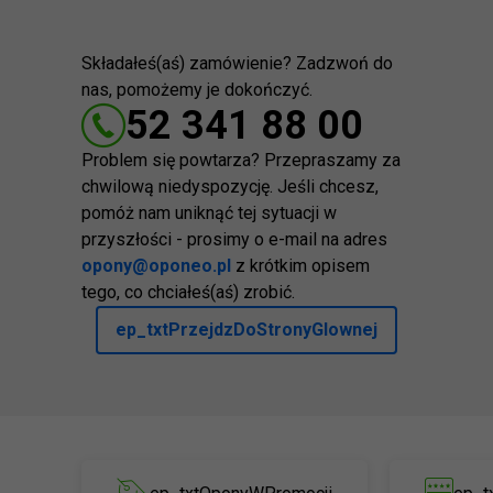
Składałeś(aś) zamówienie? Zadzwoń do
nas, pomożemy je dokończyć.
52 341 88 00
Problem się powtarza? Przepraszamy za
chwilową niedyspozycję. Jeśli chcesz,
pomóż nam uniknąć tej sytuacji w
przyszłości - prosimy o e-mail na adres
opony@oponeo.pl
z krótkim opisem
tego, co chciałeś(aś) zrobić.
ep_txtPrzejdzDoStronyGlownej