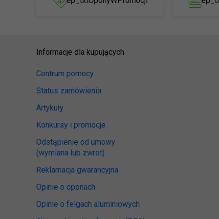
ep_txtOponyWPromocji
ep_t
Informacje dla kupujących
Centrum pomocy
Status zamówienia
Artykuły
Konkursy i promocje
Odstąpienie od umowy
(wymiana lub zwrot)
Reklamacja gwarancyjna
Opinie o oponach
Opinie o felgach aluminiowych