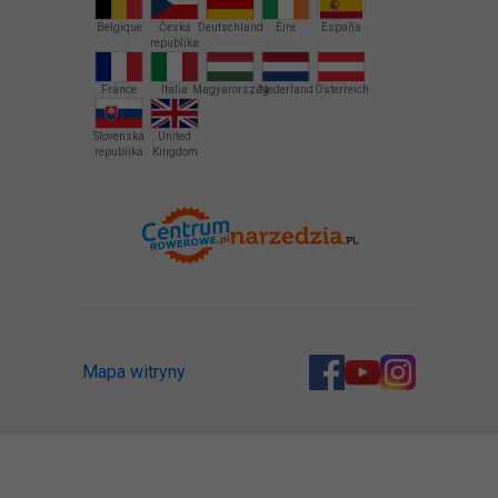
Belgique
Česká
Deutschland
Éire
España
republika
France
Italia
Magyarország
Nederland
Österreich
Slovenská
United
republika
Kingdom
Mapa witryny