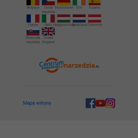
Belgique
Česká
Deutschland
Éire
España
republika
France
Italia
Magyarország
Nederland
Österreich
Slovenská
United
republika
Kingdom
Mapa witryny