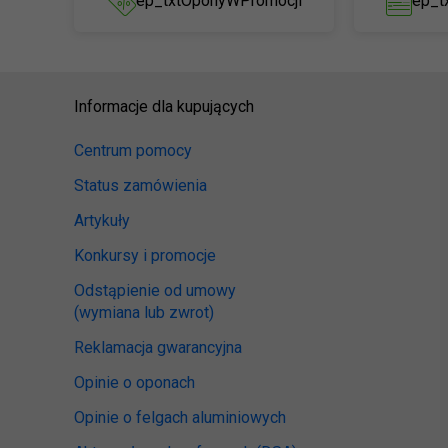
ep_txtOponyWPromocji
ep_t
Informacje dla kupujących
Centrum pomocy
Status zamówienia
Artykuły
Konkursy i promocje
Odstąpienie od umowy
(wymiana lub zwrot)
Reklamacja gwarancyjna
Opinie o oponach
Opinie o felgach aluminiowych