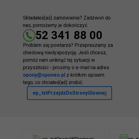
Składałeś(aś) zamówienie? Zadzwoń do
nas, pomożemy je dokończyć.
52 341 88 00
Problem się powtarza? Przepraszamy za
chwilową niedyspozycję. Jeśli chcesz,
pomóż nam uniknąć tej sytuacji w
przyszłości - prosimy o e-mail na adres
opony@oponeo.pl
z krótkim opisem
tego, co chciałeś(aś) zrobić.
ep_txtPrzejdzDoStronyGlownej