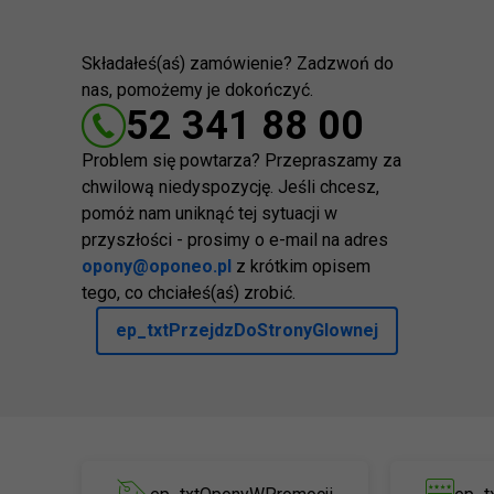
Składałeś(aś) zamówienie? Zadzwoń do
nas, pomożemy je dokończyć.
52 341 88 00
Problem się powtarza? Przepraszamy za
chwilową niedyspozycję. Jeśli chcesz,
pomóż nam uniknąć tej sytuacji w
przyszłości - prosimy o e-mail na adres
opony@oponeo.pl
z krótkim opisem
tego, co chciałeś(aś) zrobić.
ep_txtPrzejdzDoStronyGlownej