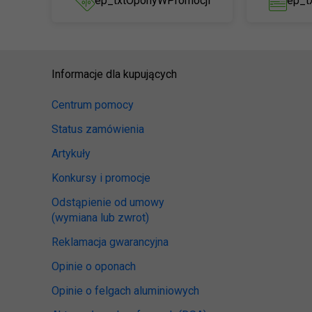
ep_txtOponyWPromocji
ep_t
Informacje dla kupujących
Centrum pomocy
Status zamówienia
Artykuły
Konkursy i promocje
Odstąpienie od umowy
(wymiana lub zwrot)
Reklamacja gwarancyjna
Opinie o oponach
Opinie o felgach aluminiowych