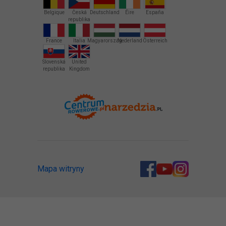
Belgique
Česká
Deutschland
Éire
España
republika
France
Italia
Magyarország
Nederland
Österreich
Slovenská
United
republika
Kingdom
Mapa witryny