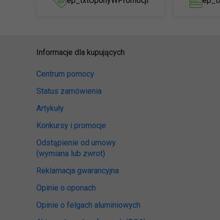
ep_txtOponyWPromocji
ep_t
Informacje dla kupujących
Centrum pomocy
Status zamówienia
Artykuły
Konkursy i promocje
Odstąpienie od umowy
(wymiana lub zwrot)
Reklamacja gwarancyjna
Opinie o oponach
Opinie o felgach aluminiowych