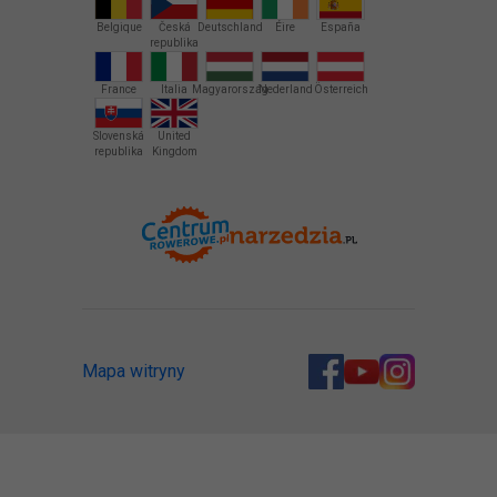
Belgique
Česká
Deutschland
Éire
España
republika
France
Italia
Magyarország
Nederland
Österreich
Slovenská
United
republika
Kingdom
Mapa witryny