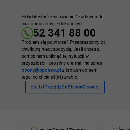
Składałeś(aś) zamówienie? Zadzwoń do
nas, pomożemy je dokończyć.
52 341 88 00
Problem się powtarza? Przepraszamy za
chwilową niedyspozycję. Jeśli chcesz,
pomóż nam uniknąć tej sytuacji w
przyszłości - prosimy o e-mail na adres
opony@oponeo.pl
z krótkim opisem
tego, co chciałeś(aś) zrobić.
ep_txtPrzejdzDoStronyGlownej