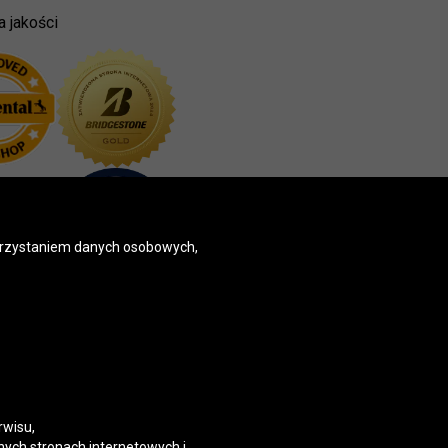
a jakości
korzystaniem danych osobowych,
rwisu,
nych stronach internetowych i