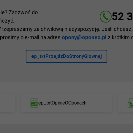
nie? Zadzwoń do
52 3
ńczyć.
Przepraszamy za chwilową niedyspozycję. Jeśli chcesz,
 prosimy o e-mail na adres
opony@oponeo.pl
z krótkim 
ep_txtPrzejdzDoStronyGlownej
ep_txtOpinieOOponach