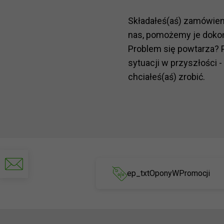
Składałeś(aś) zamówie
nas, pomożemy je doko
Problem się powtarza? 
sytuacji w przyszłości -
chciałeś(aś) zrobić.
Napisz
do
ep_txtOponyWPromocji
nas