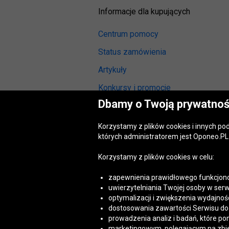
Informacje dla kupujących
Centrum pomocy
Status zamówienia
Artykuły
Konkursy i promocje
Dbamy o Twoją prywatnoś
Odstąpienie od umowy
(wymiana lub zwrot)
Korzystamy z plików cookies i innych p
Reklamacja gwarancyjna
których administratorem jest Oponeo.PL 
Opinie o oponach
Korzystamy z plików cookies w celu:
Opinie o felgach aluminiowych
zapewnienia prawidłowego funkcjono
Akt o usługach cyfrowych
uwierzytelniania Twojej osoby w serw
(DSA)
optymalizacji i zwiększenia wydajnośc
Dostępność cyfrowa
dostosowania zawartości Serwisu do T
prowadzenia analiz i badań, które po
marketingowym, polegającym na zbiera