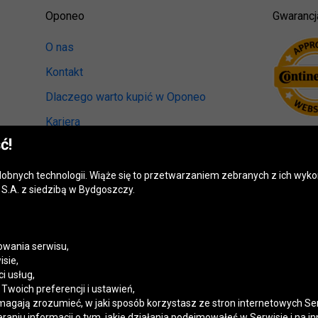
Oponeo
Gwarancj
O nas
Kontakt
Dlaczego warto kupić w Oponeo
Kariera
ć!
Relacje inwestorskie
Biuro prasowe
odobnych technologii. Wiąże się to przetwarzaniem zebranych z ich wy
S.A. z siedzibą w Bydgoszczy.
Kręci nas recykling
Ranking miast przyjaznych kierowcom
Mapa fotoradarów
wania serwisu,
isie,
Polityka prywatności
i usług,
woich preferencji i ustawień,
Ustawienia cookies
magają zrozumieć, w jaki sposób korzystasz ze stron internetowych Se
niu informacji o tym, jakie działania podejmowałeś w Serwisie i na in