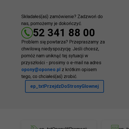
Składałeś(aś) zamówienie? Zadzwoń do
nas, pomożemy je dokończyć.
52 341 88 00
Problem się powtarza? Przepraszamy za
chwilową niedyspozycję. Jeśli chcesz,
pomóż nam uniknąć tej sytuacji w
przyszłości - prosimy o e-mail na adres
opony@oponeo.pl
z krótkim opisem
tego, co chciałeś(aś) zrobić.
ep_txtPrzejdzDoStronyGlownej