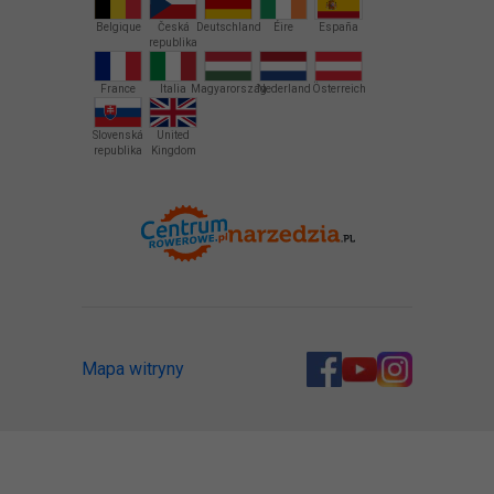
Belgique
Česká
Deutschland
Éire
España
republika
France
Italia
Magyarország
Nederland
Österreich
Slovenská
United
republika
Kingdom
Mapa witryny