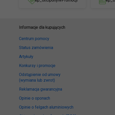
ep_txtOponyWPromocji
ep_t
Informacje dla kupujących
Centrum pomocy
Status zamówienia
Artykuły
Konkursy i promocje
Odstąpienie od umowy
(wymiana lub zwrot)
Reklamacja gwarancyjna
Opinie o oponach
Opinie o felgach aluminiowych