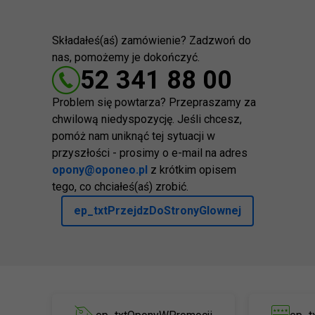
Składałeś(aś) zamówienie? Zadzwoń do
nas, pomożemy je dokończyć.
52 341 88 00
Problem się powtarza? Przepraszamy za
chwilową niedyspozycję. Jeśli chcesz,
pomóż nam uniknąć tej sytuacji w
przyszłości - prosimy o e-mail na adres
opony@oponeo.pl
z krótkim opisem
tego, co chciałeś(aś) zrobić.
ep_txtPrzejdzDoStronyGlownej