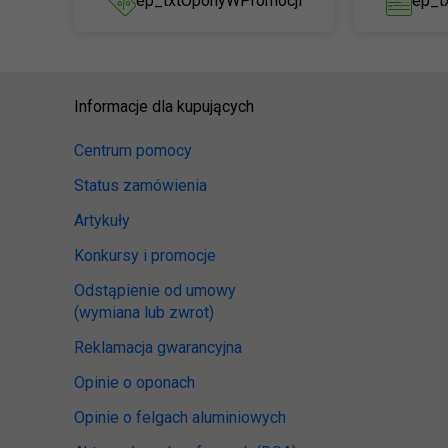
ep_txtOponyWPromocji
ep_t
Informacje dla kupujących
Centrum pomocy
Status zamówienia
Artykuły
Konkursy i promocje
Odstąpienie od umowy
(wymiana lub zwrot)
Reklamacja gwarancyjna
Opinie o oponach
Opinie o felgach aluminiowych