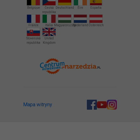
Belgique
Česká
Deutschland
Éire
España
republika
France
Italia
Magyarország
Nederland
Österreich
Slovenská
United
republika
Kingdom
Mapa witryny