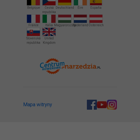
Belgique
Česká
Deutschland
Éire
España
republika
France
Italia
Magyarország
Nederland
Österreich
Slovenská
United
republika
Kingdom
Mapa witryny