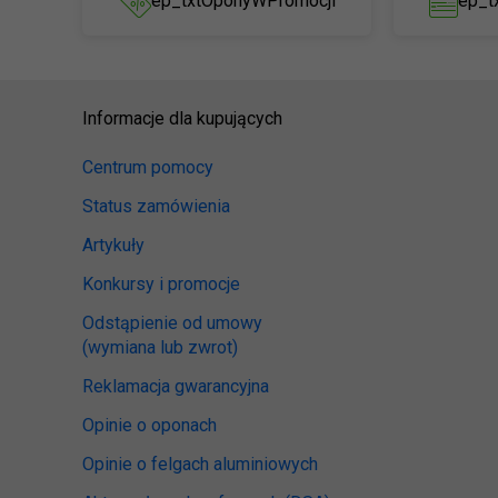
ep_txtOponyWPromocji
ep_t
Informacje dla kupujących
Centrum pomocy
Status zamówienia
Artykuły
Konkursy i promocje
Odstąpienie od umowy
(wymiana lub zwrot)
Reklamacja gwarancyjna
Opinie o oponach
Opinie o felgach aluminiowych