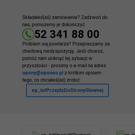
Składałeś(aś) zamówienie? Zadzwoń do
nas, pomożemy je dokończyć.
52 341 88 00
Problem się powtarza? Przepraszamy za
chwilową niedyspozycję. Jeśli chcesz,
pomóż nam uniknąć tej sytuacji w
przyszłości - prosimy o e-mail na adres
opony@oponeo.pl
z krótkim opisem
tego, co chciałeś(aś) zrobić.
ep_txtPrzejdzDoStronyGlownej