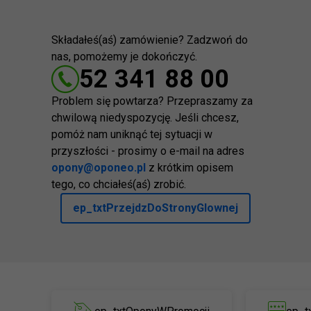
Składałeś(aś) zamówienie? Zadzwoń do
nas, pomożemy je dokończyć.
52 341 88 00
Problem się powtarza? Przepraszamy za
chwilową niedyspozycję. Jeśli chcesz,
pomóż nam uniknąć tej sytuacji w
przyszłości - prosimy o e-mail na adres
opony@oponeo.pl
z krótkim opisem
tego, co chciałeś(aś) zrobić.
ep_txtPrzejdzDoStronyGlownej