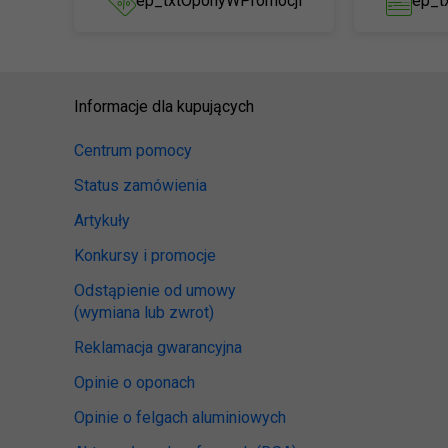
ep_txtOponyWPromocji
ep_t
Informacje dla kupujących
Centrum pomocy
Status zamówienia
Artykuły
Konkursy i promocje
Odstąpienie od umowy
(wymiana lub zwrot)
Reklamacja gwarancyjna
Opinie o oponach
Opinie o felgach aluminiowych