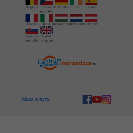
Belgique
Česká
Deutschland
Éire
España
republika
France
Italia
Magyarország
Nederland
Österreich
Slovenská
United
republika
Kingdom
Mapa witryny