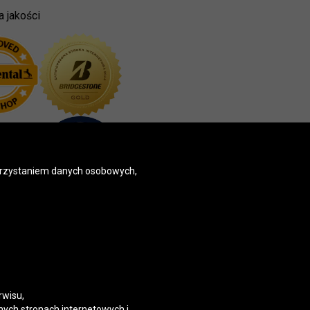
a jakości
korzystaniem danych osobowych,
rwisu,
nych stronach internetowych i