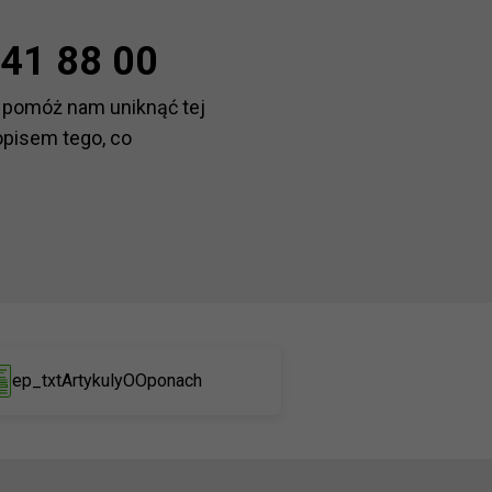
41 88 00
 pomóż nam uniknąć tej
opisem tego, co
ep_txtArtykulyOOponach