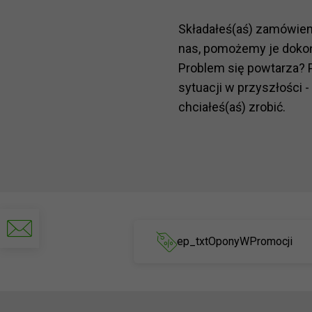
Składałeś(aś) zamówie
nas, pomożemy je doko
Problem się powtarza? 
sytuacji w przyszłości -
chciałeś(aś) zrobić.
Napisz
do
ep_txtOponyWPromocji
nas