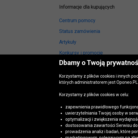
Informacje dla kupujących
Centrum pomocy
Status zamówienia
Artykuły
Konkursy i promocje
Dbamy o Twoją prywatnoś
Odstąpienie od umowy
(wymiana lub zwrot)
Korzystamy z plików cookies i innych p
Reklamacja gwarancyjna
których administratorem jest Oponeo.PL 
Opinie o oponach
Korzystamy z plików cookies w celu:
Opinie o felgach aluminiowych
zapewnienia prawidłowego funkcjono
Akt o usługach cyfrowych
uwierzytelniania Twojej osoby w serw
(DSA)
optymalizacji i zwiększenia wydajnośc
Dostępność cyfrowa
dostosowania zawartości Serwisu do T
prowadzenia analiz i badań, które po
marketingowym, polegającym na zbiera