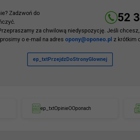
nie? Zadzwoń do
52 3
ńczyć.
Przepraszamy za chwilową niedyspozycję. Jeśli chcesz,
 prosimy o e-mail na adres
opony@oponeo.pl
z krótkim 
ep_txtPrzejdzDoStronyGlownej
ep_txtOpinieOOponach