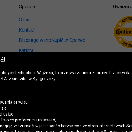
Oponeo
Gwarancj
O nas
Kontakt
Dlaczego warto kupić w Oponeo
Kariera
ć!
Relacje inwestorskie
Biuro prasowe
odobnych technologii. Wiąże się to przetwarzaniem zebranych z ich wy
S.A. z siedzibą w Bydgoszczy.
Kręci nas recykling
Ranking miast przyjaznych kierowcom
Mapa fotoradarów
wania serwisu,
isie,
Polityka prywatności
i usług,
woich preferencji i ustawień,
Ustawienia cookies
magają zrozumieć, w jaki sposób korzystasz ze stron internetowych Se
niu informacji o tym, jakie działania podejmowałeś w Serwisie i na in