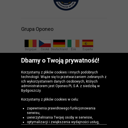
Grupa Oponeo
Belgique
Česká
Deutschland
Éire
España
republika
Dbamy o Twoją prywatność!
France
Italia
Magyarország
Nederland
Österreich
Korzystamy z plików cookies i innych podobnych
technologii. Wiąże się to przetwarzaniem zebranych z
Slovenská
United
ich wykorzystaniem danych osobowych, których
republika
Kingdom
administratorem jest Oponeo.PL S.A. z siedzibą w
Bydgoszczy.
Korzystamy z plików cookies w celu:
zapewnienia prawidłowego funkcjonowania
serwisu,
uwierzytelniania Twojej osoby w serwisie,
optymalizacji i zwiększenia wydajności usług,
dostosowania zawartości Serwisu do Twoich