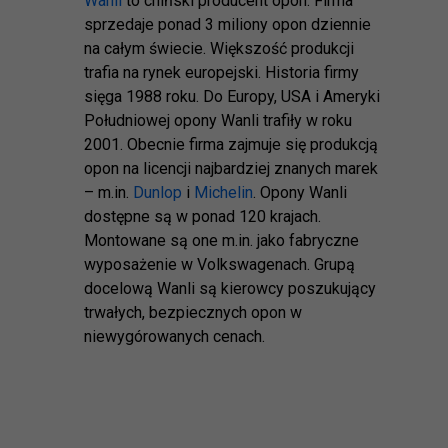
Wanli
to chiński producent opon. Firma
sprzedaje ponad 3 miliony opon dziennie
na całym świecie. Większość produkcji
trafia na rynek europejski. Historia firmy
sięga 1988 roku. Do Europy, USA i Ameryki
Południowej opony Wanli trafiły w roku
2001. Obecnie firma zajmuje się produkcją
opon na licencji najbardziej znanych marek
– m.in.
Dunlop
i
Michelin
. Opony Wanli
dostępne są w ponad 120 krajach.
Montowane są one m.in. jako fabryczne
wyposażenie w Volkswagenach. Grupą
docelową Wanli są kierowcy poszukujący
trwałych, bezpiecznych opon w
niewygórowanych cenach.