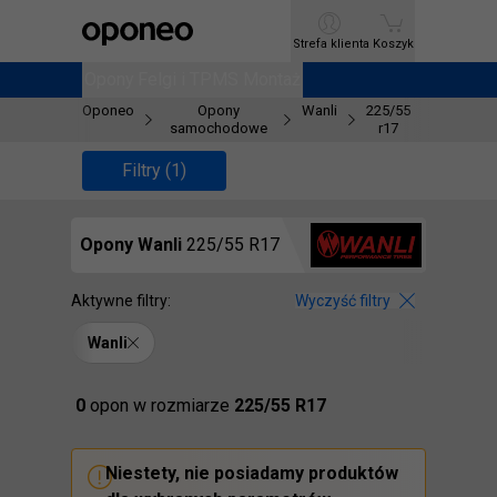
Ctrl
M
Strefa klienta
Strefa klienta
Koszyk
Koszyk
Opony
Opony
Felgi i TPMS
Felgi i TPMS
Montaż
Montaż
Oponeo
Opony
Wanli
225/55
samochodowe
r17
Filtry (1)
Opony
Wanli
225/55 R17
Aktywne filtry:
Wyczyść filtry
Wanli
Znaleźliśmy
0
opon
w rozmiarze
225/55 R17
Niestety,
nie posiadamy produktów