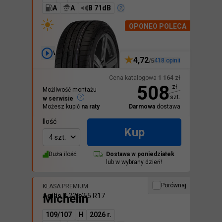
A
A
B 71dB
OPONEO POLECA
Wideo
4,72
418
opinii
/5
Cena katalogowa
1 164
zł
508
zł
Możliwość montażu
szt.
w serwisie
Możesz kupić
na raty
Darmowa
dostawa
Ilość
Kup
4 szt.
Duża ilość
Dostawa w
poniedziałek
lub w wybrany dzień!
Porównaj
KLASA PREMIUM
Michelin
Agilis 3
225/55 R17
109/107
H
2026 r.