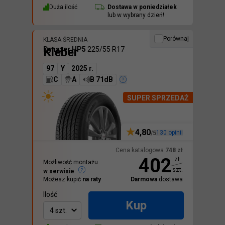
Duża ilość
Dostawa w
poniedziałek
lub w wybrany dzień!
Porównaj
KLASA ŚREDNIA
Kleber
Dynaxer HP5
225/55 R17
97
Y
2025 r.
C
A
B 71dB
SUPER SPRZEDAŻ
4,80
130
opinii
/5
Cena katalogowa
748
zł
402
zł
Możliwość montażu
szt.
w serwisie
Możesz kupić
na raty
Darmowa
dostawa
Ilość
Kup
4 szt.