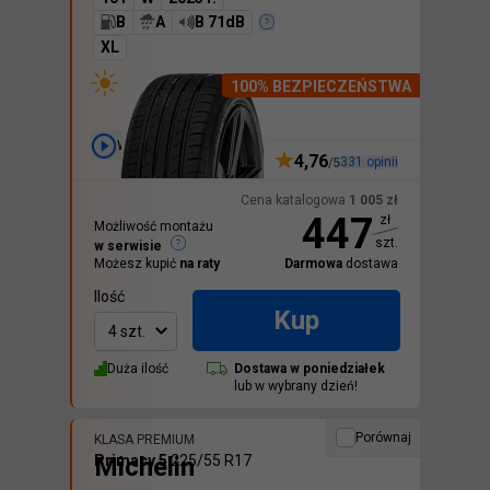
B
A
B 71dB
XL
100% BEZPIECZEŃSTWA
Wideo
4,76
331
opinii
/5
Cena katalogowa
1 005
zł
447
zł
Możliwość montażu
szt.
w serwisie
Możesz kupić
na raty
Darmowa
dostawa
Ilość
Kup
4 szt.
Duża ilość
Dostawa w
poniedziałek
lub w wybrany dzień!
Porównaj
KLASA PREMIUM
Michelin
Primacy 5
225/55 R17