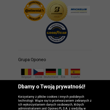
Grupa Oponeo
Belgique
Česká
Deutschland
Éire
España
republika
Dbamy o Twoją prywatność!
France
Italia
Magyarország
Nederland
Österreich
Korzystamy z plików cookies i innych podobnych
technologii. Wiąże się to przetwarzaniem zebranych z
Slovenská
United
ich wykorzystaniem danych osobowych, których
republika
Kingdom
administratorem jest Oponeo.PL S.A. z siedzibą w