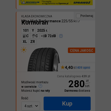
Porównaj
KLASA EKONOMICZNA
Kormoran
Ultra High Performance
225/55 R17
101
Y
2025 r.
C
C
B 72dB
XL
ZR
CENA JAKOŚĆ
4,40
1409
opinii
/5
Cena katalogowa
439
zł
280
zł
Możliwość montażu
szt.
w serwisie
Możesz kupić
na raty
Darmowa
dostawa
Ilość
Kup
4 szt.