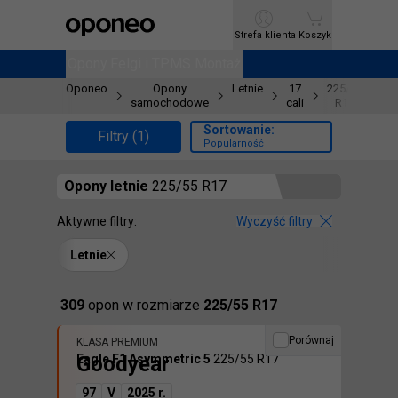
Ctrl
M
Strefa klienta
Strefa klienta
Koszyk
Koszyk
Opony
Opony
Felgi i TPMS
Felgi i TPMS
Montaż
Montaż
Oponeo
Opony
Letnie
17
225/55
samochodowe
cali
R17
Sortowanie:
Filtry (1)
Popularność
Opony
letnie
225/55 R17
Aktywne filtry:
Wyczyść filtry
Letnie
Znaleźliśmy
309
opon
w rozmiarze
225/55 R17
Porównaj
KLASA PREMIUM
Goodyear
Eagle F1 Asymmetric 5
225/55 R17
97
V
2025 r.