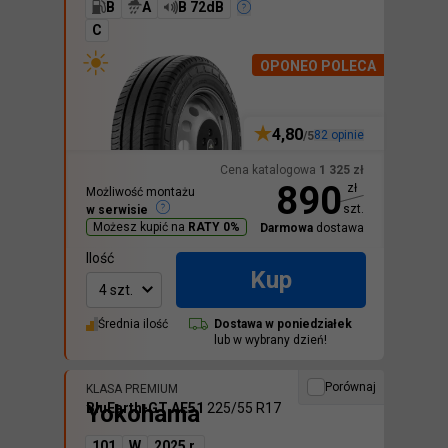
B
A
B 72dB
C
OPONEO POLECA
4,80
82
opinie
/5
Cena katalogowa
1 325
zł
890
zł
Możliwość montażu
szt.
w serwisie
Możesz kupić na
RATY 0%
Darmowa
dostawa
Ilość
Kup
4 szt.
Średnia ilość
Dostawa w
poniedziałek
lub w wybrany dzień!
Porównaj
KLASA PREMIUM
Yokohama
BluEarth-GT AE51
225/55 R17
101
W
2025 r.