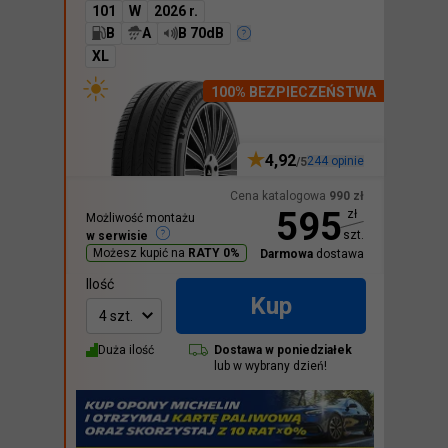
101
W
2026 r.
B
A
B 70dB
XL
100% BEZPIECZEŃSTWA
4,92
244
opinie
/5
Cena katalogowa
990
zł
595
zł
Możliwość montażu
szt.
w serwisie
Możesz kupić na
RATY 0%
Darmowa
dostawa
Ilość
Kup
4 szt.
Duża ilość
Dostawa w
poniedziałek
lub w wybrany dzień!