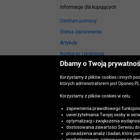
Informacje dla kupujących
Centrum pomocy
Status zamówienia
Artykuły
Konkursy i promocje
Dbamy o Twoją prywatnoś
Odstąpienie od umowy
(wymiana lub zwrot)
Korzystamy z plików cookies i innych p
Reklamacja gwarancyjna
których administratorem jest Oponeo.PL 
Opinie o oponach
Korzystamy z plików cookies w celu:
Opinie o felgach aluminiowych
zapewnienia prawidłowego funkcjono
Akt o usługach cyfrowych
uwierzytelniania Twojej osoby w serw
(DSA)
optymalizacji i zwiększenia wydajnośc
Dostępność cyfrowa
dostosowania zawartości Serwisu do T
prowadzenia analiz i badań, które po
marketingowym, polegającym na zbiera