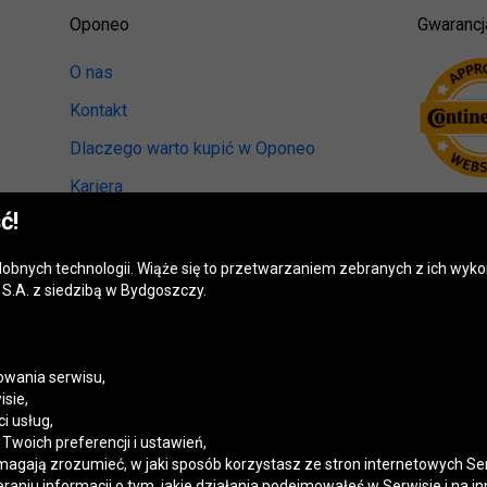
Oponeo
Gwarancj
O nas
Kontakt
Dlaczego warto kupić w Oponeo
Kariera
ć!
Relacje inwestorskie
Biuro prasowe
odobnych technologii. Wiąże się to przetwarzaniem zebranych z ich wy
S.A. z siedzibą w Bydgoszczy.
Kręci nas recykling
Ranking miast przyjaznych kierowcom
Mapa fotoradarów
wania serwisu,
isie,
Polityka prywatności
i usług,
woich preferencji i ustawień,
Ustawienia cookies
magają zrozumieć, w jaki sposób korzystasz ze stron internetowych Se
niu informacji o tym, jakie działania podejmowałeś w Serwisie i na in