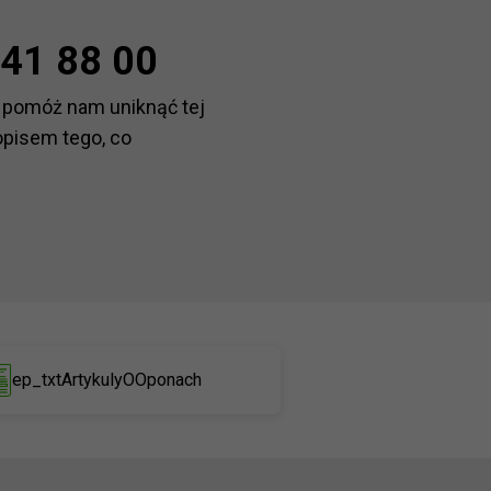
41 88 00
 pomóż nam uniknąć tej
opisem tego, co
ep_txtArtykulyOOponach