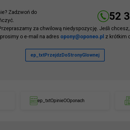
nie? Zadzwoń do
52 3
ńczyć.
Przepraszamy za chwilową niedyspozycję. Jeśli chcesz,
 prosimy o e-mail na adres
opony@oponeo.pl
z krótkim 
ep_txtPrzejdzDoStronyGlownej
ep_txtOpinieOOponach