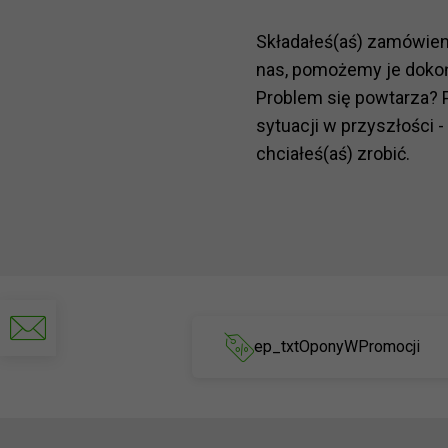
Składałeś(aś) zamówie
nas, pomożemy je doko
Problem się powtarza? 
sytuacji w przyszłości -
chciałeś(aś) zrobić.
Napisz
do
ep_txtOponyWPromocji
nas