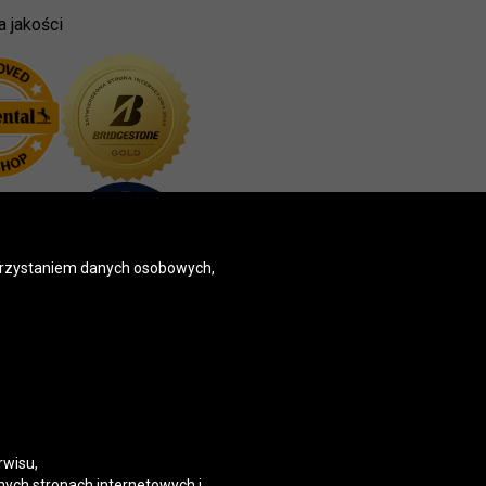
a jakości
korzystaniem danych osobowych,
rwisu,
nych stronach internetowych i