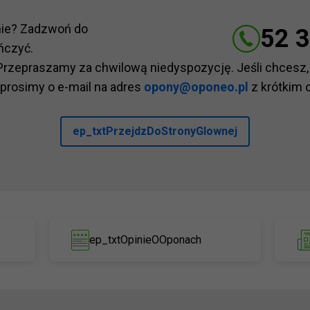
nie? Zadzwoń do
52 3
ńczyć.
Przepraszamy za chwilową niedyspozycję. Jeśli chcesz,
 prosimy o e-mail na adres
opony@oponeo.pl
z krótkim 
ep_txtPrzejdzDoStronyGlownej
ep_txtOpinieOOponach