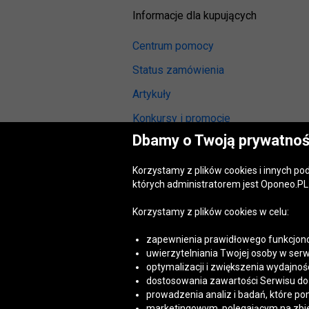
Informacje dla kupujących
Centrum pomocy
Status zamówienia
Artykuły
Konkursy i promocje
Dbamy o Twoją prywatnoś
Odstąpienie od umowy
(wymiana lub zwrot)
Korzystamy z plików cookies i innych p
Reklamacja gwarancyjna
których administratorem jest Oponeo.PL 
Opinie o oponach
Korzystamy z plików cookies w celu:
Opinie o felgach aluminiowych
zapewnienia prawidłowego funkcjono
Akt o usługach cyfrowych
uwierzytelniania Twojej osoby w serw
(DSA)
optymalizacji i zwiększenia wydajnośc
Dostępność cyfrowa
dostosowania zawartości Serwisu do T
prowadzenia analiz i badań, które po
marketingowym, polegającym na zbiera