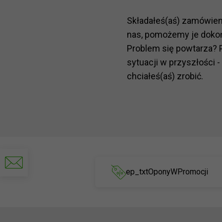
Składałeś(aś) zamówie
nas, pomożemy je doko
Problem się powtarza? 
sytuacji w przyszłości -
chciałeś(aś) zrobić.
Napisz
do
ep_txtOponyWPromocji
nas