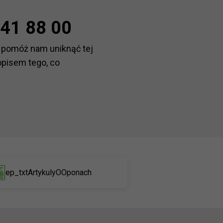
41 88 00
 pomóż nam uniknąć tej
opisem tego, co
ep_txtArtykulyOOponach