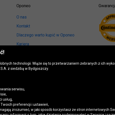
Oponeo
Gwarancj
O nas
Kontakt
Dlaczego warto kupić w Oponeo
Kariera
ć!
Relacje inwestorskie
Biuro prasowe
odobnych technologii. Wiąże się to przetwarzaniem zebranych z ich wy
S.A. z siedzibą w Bydgoszczy.
Kręci nas recykling
Ranking miast przyjaznych kierowcom
Mapa fotoradarów
wania serwisu,
isie,
Polityka prywatności
i usług,
woich preferencji i ustawień,
Ustawienia cookies
magają zrozumieć, w jaki sposób korzystasz ze stron internetowych Se
niu informacji o tym, jakie działania podejmowałeś w Serwisie i na in