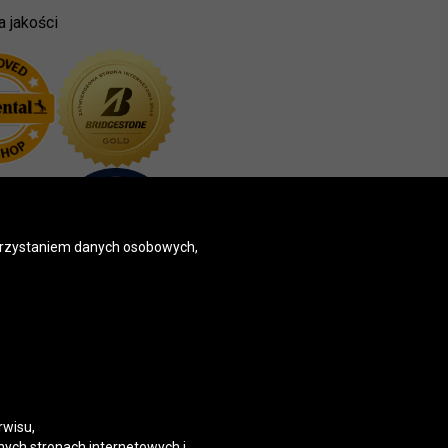
a jakości
korzystaniem danych osobowych,
rwisu,
nych stronach internetowych i