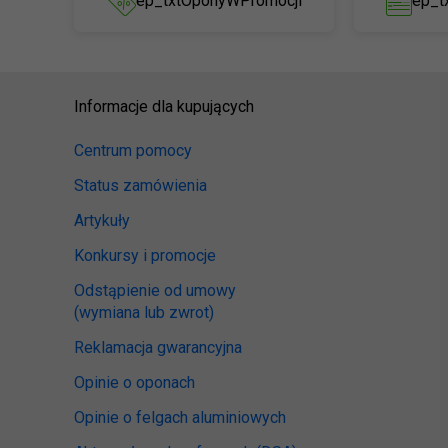
ep_txtOponyWPromocji
ep_t
Informacje dla kupujących
Centrum pomocy
Status zamówienia
Artykuły
Konkursy i promocje
Odstąpienie od umowy
(wymiana lub zwrot)
Reklamacja gwarancyjna
Opinie o oponach
Opinie o felgach aluminiowych