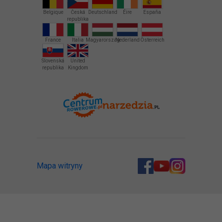
Belgique
Česká
Deutschland
Éire
España
republika
France
Italia
Magyarország
Nederland
Österreich
Slovenská
United
republika
Kingdom
Mapa witryny