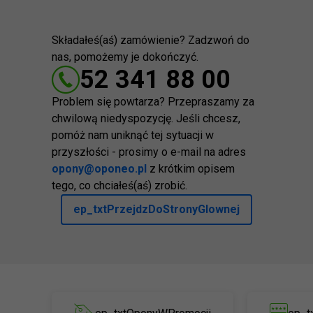
Składałeś(aś) zamówienie? Zadzwoń do
nas, pomożemy je dokończyć.
52 341 88 00
Problem się powtarza? Przepraszamy za
chwilową niedyspozycję. Jeśli chcesz,
pomóż nam uniknąć tej sytuacji w
przyszłości - prosimy o e-mail na adres
opony@oponeo.pl
z krótkim opisem
tego, co chciałeś(aś) zrobić.
ep_txtPrzejdzDoStronyGlownej