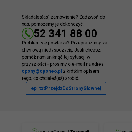
Składałeś(aś) zamówienie? Zadzwoń do
nas, pomożemy je dokończyć.
52 341 88 00
Problem się powtarza? Przepraszamy za
chwilową niedyspozycję. Jeśli chcesz,
pomóż nam uniknąć tej sytuacji w
przyszłości - prosimy o e-mail na adres
opony@oponeo.pl
z krótkim opisem
tego, co chciałeś(aś) zrobić.
ep_txtPrzejdzDoStronyGlownej