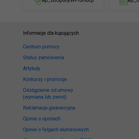
ep_txtOponyWPromocji
ep_t
Informacje dla kupujących
Centrum pomocy
Status zamówienia
Artykuły
Konkursy i promocje
Odstąpienie od umowy
(wymiana lub zwrot)
Reklamacja gwarancyjna
Opinie o oponach
Opinie o felgach aluminiowych