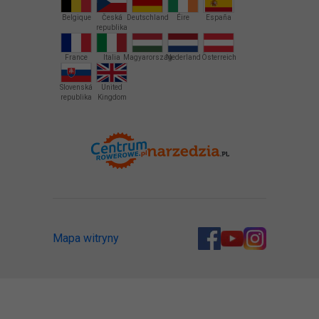
Belgique
Česká
Deutschland
Éire
España
republika
France
Italia
Magyarország
Nederland
Österreich
Slovenská
United
republika
Kingdom
Mapa witryny