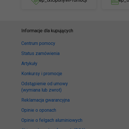
ep_txtOponyWPromocji
ep_t
Informacje dla kupujących
Centrum pomocy
Status zamówienia
Artykuły
Konkursy i promocje
Odstąpienie od umowy
(wymiana lub zwrot)
Reklamacja gwarancyjna
Opinie o oponach
Opinie o felgach aluminiowych