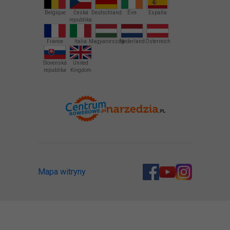
Belgique
Česká
Deutschland
Éire
España
republika
France
Italia
Magyarország
Nederland
Österreich
Slovenská
United
republika
Kingdom
Mapa witryny