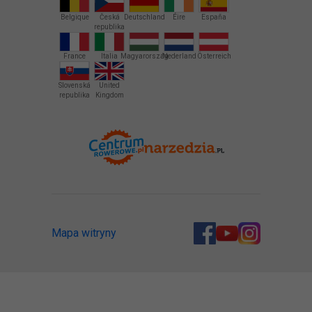
Belgique
Česká
Deutschland
Éire
España
republika
France
Italia
Magyarország
Nederland
Österreich
Slovenská
United
republika
Kingdom
Mapa witryny