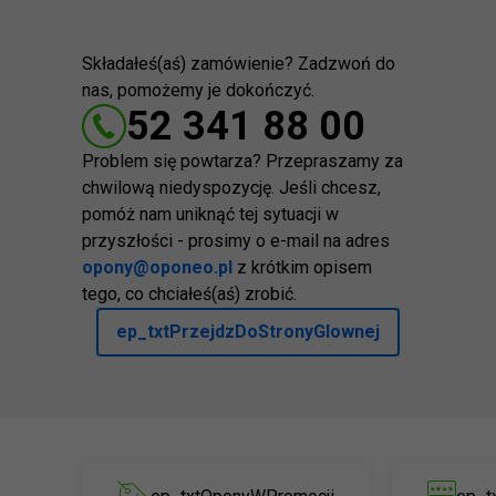
Składałeś(aś) zamówienie? Zadzwoń do
nas, pomożemy je dokończyć.
52 341 88 00
Problem się powtarza? Przepraszamy za
chwilową niedyspozycję. Jeśli chcesz,
pomóż nam uniknąć tej sytuacji w
przyszłości - prosimy o e-mail na adres
opony@oponeo.pl
z krótkim opisem
tego, co chciałeś(aś) zrobić.
ep_txtPrzejdzDoStronyGlownej