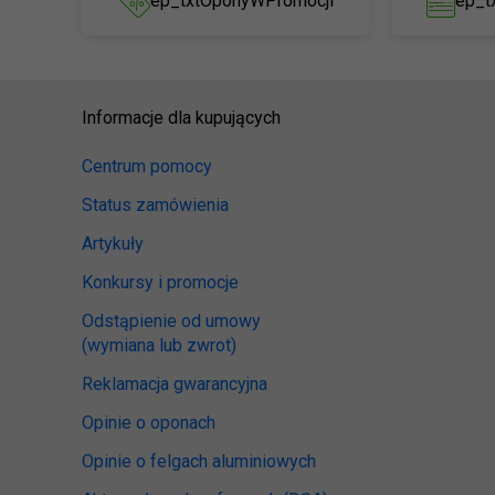
ep_txtOponyWPromocji
ep_t
Informacje dla kupujących
Centrum pomocy
Status zamówienia
Artykuły
Konkursy i promocje
Odstąpienie od umowy
(wymiana lub zwrot)
Reklamacja gwarancyjna
Opinie o oponach
Opinie o felgach aluminiowych