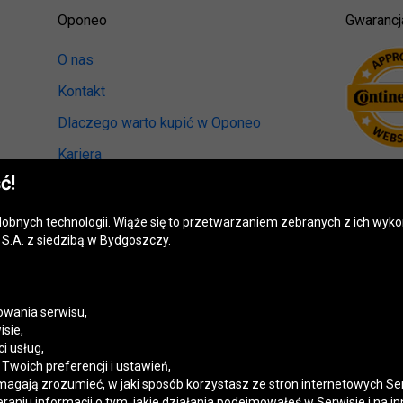
Oponeo
Gwarancj
O nas
Kontakt
Dlaczego warto kupić w Oponeo
Kariera
ć!
Relacje inwestorskie
Biuro prasowe
odobnych technologii. Wiąże się to przetwarzaniem zebranych z ich wy
S.A. z siedzibą w Bydgoszczy.
Kręci nas recykling
Ranking miast przyjaznych kierowcom
Mapa fotoradarów
wania serwisu,
isie,
Polityka prywatności
i usług,
woich preferencji i ustawień,
Ustawienia cookies
magają zrozumieć, w jaki sposób korzystasz ze stron internetowych Se
niu informacji o tym, jakie działania podejmowałeś w Serwisie i na in