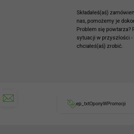
Składałeś(aś) zamówie
nas, pomożemy je doko
Problem się powtarza? 
sytuacji w przyszłości -
chciałeś(aś) zrobić.
Napisz
do
ep_txtOponyWPromocji
nas