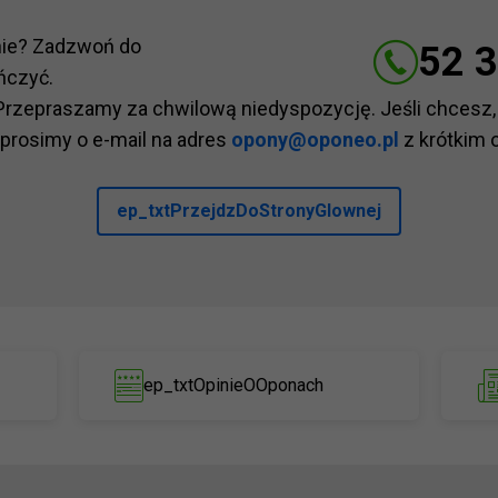
nie? Zadzwoń do
52 3
ńczyć.
Przepraszamy za chwilową niedyspozycję. Jeśli chcesz,
 prosimy o e-mail na adres
opony@oponeo.pl
z krótkim 
ep_txtPrzejdzDoStronyGlownej
ep_txtOpinieOOponach