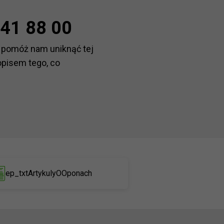
41 88 00
 pomóż nam uniknąć tej
opisem tego, co
ep_txtArtykulyOOponach