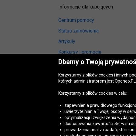
Informacje dla kupujących
Centrum pomocy
Status zamówienia
Artykuły
Konkursy i promocje
Dbamy o Twoją prywatnoś
Odstąpienie od umowy
(wymiana lub zwrot)
Korzystamy z plików cookies i innych p
Reklamacja gwarancyjna
których administratorem jest Oponeo.PL 
Opinie o oponach
Korzystamy z plików cookies w celu:
Opinie o felgach aluminiowych
zapewnienia prawidłowego funkcjono
Akt o usługach cyfrowych
uwierzytelniania Twojej osoby w serw
(DSA)
optymalizacji i zwiększenia wydajnośc
Dostępność cyfrowa
dostosowania zawartości Serwisu do T
prowadzenia analiz i badań, które po
marketingowym, polegającym na zbiera