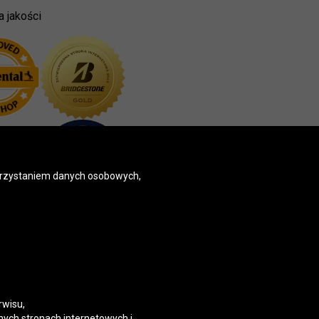
a jakości
korzystaniem danych osobowych,
rwisu,
nych stronach internetowych i