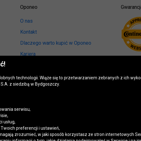
Oponeo
Gwarancj
O nas
Kontakt
Dlaczego warto kupić w Oponeo
Kariera
ć!
Relacje inwestorskie
Biuro prasowe
odobnych technologii. Wiąże się to przetwarzaniem zebranych z ich wy
S.A. z siedzibą w Bydgoszczy.
Kręci nas recykling
Ranking miast przyjaznych kierowcom
Mapa fotoradarów
wania serwisu,
isie,
Polityka prywatności
i usług,
woich preferencji i ustawień,
Ustawienia cookies
magają zrozumieć, w jaki sposób korzystasz ze stron internetowych Se
niu informacji o tym, jakie działania podejmowałeś w Serwisie i na in