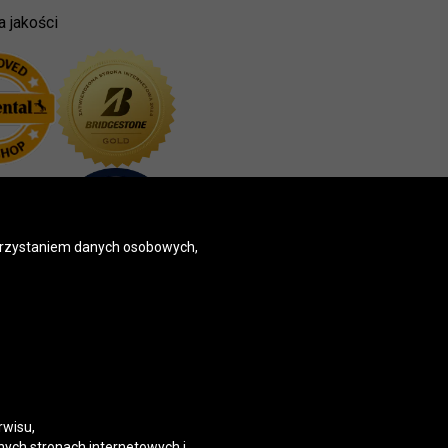
a jakości
korzystaniem danych osobowych,
rwisu,
nych stronach internetowych i