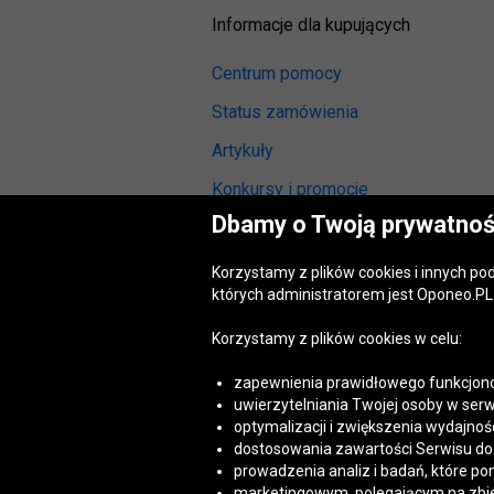
Informacje dla kupujących
Centrum pomocy
Status zamówienia
Artykuły
Konkursy i promocje
Dbamy o Twoją prywatnoś
Odstąpienie od umowy
(wymiana lub zwrot)
Korzystamy z plików cookies i innych p
Reklamacja gwarancyjna
których administratorem jest Oponeo.PL 
Opinie o oponach
Korzystamy z plików cookies w celu:
Opinie o felgach aluminiowych
zapewnienia prawidłowego funkcjono
Akt o usługach cyfrowych
uwierzytelniania Twojej osoby w serw
(DSA)
optymalizacji i zwiększenia wydajnośc
Dostępność cyfrowa
dostosowania zawartości Serwisu do T
prowadzenia analiz i badań, które po
marketingowym, polegającym na zbiera