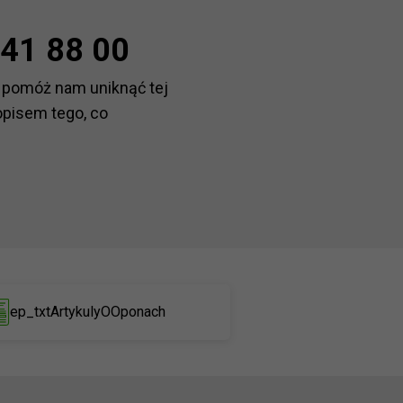
41 88 00
 pomóż nam uniknąć tej
opisem tego, co
ep_txtArtykulyOOponach