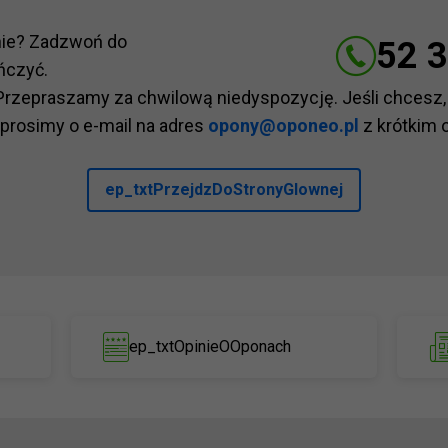
nie? Zadzwoń do
52 3
ńczyć.
Przepraszamy za chwilową niedyspozycję. Jeśli chcesz,
 prosimy o e-mail na adres
opony@oponeo.pl
z krótkim 
ep_txtPrzejdzDoStronyGlownej
ep_txtOpinieOOponach