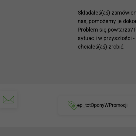
Składałeś(aś) zamówie
nas, pomożemy je doko
Problem się powtarza? 
sytuacji w przyszłości -
chciałeś(aś) zrobić.
Napisz
do
ep_txtOponyWPromocji
nas