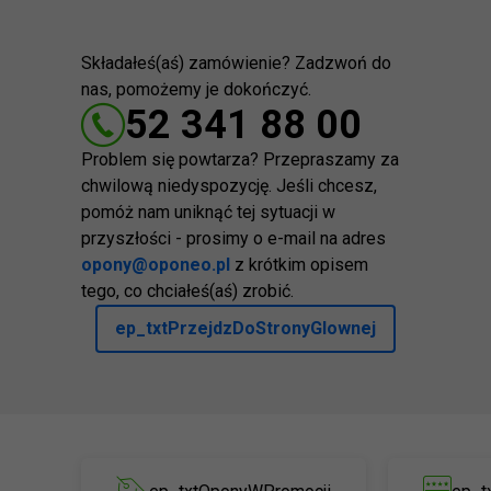
Składałeś(aś) zamówienie? Zadzwoń do
nas, pomożemy je dokończyć.
52 341 88 00
Problem się powtarza? Przepraszamy za
chwilową niedyspozycję. Jeśli chcesz,
pomóż nam uniknąć tej sytuacji w
przyszłości - prosimy o e-mail na adres
opony@oponeo.pl
z krótkim opisem
tego, co chciałeś(aś) zrobić.
ep_txtPrzejdzDoStronyGlownej