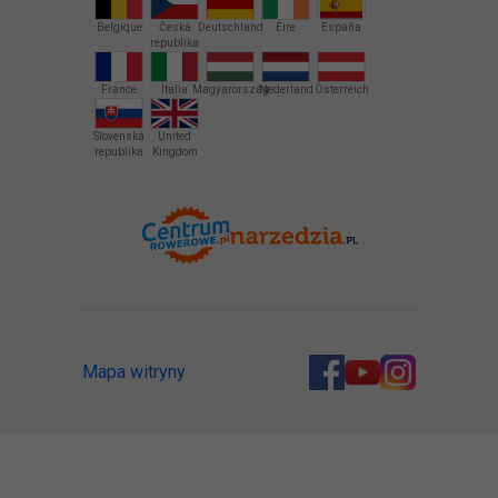
Belgique
Česká
Deutschland
Éire
España
republika
France
Italia
Magyarország
Nederland
Österreich
Slovenská
United
republika
Kingdom
Mapa witryny