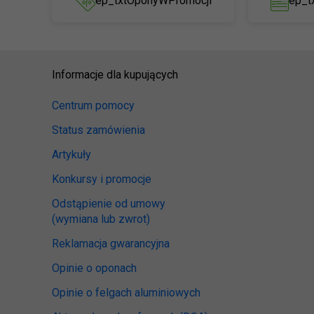
ep_txtOponyWPromocji
ep_t
Informacje dla kupujących
Centrum pomocy
Status zamówienia
Artykuły
Konkursy i promocje
Odstąpienie od umowy
(wymiana lub zwrot)
Reklamacja gwarancyjna
Opinie o oponach
Opinie o felgach aluminiowych