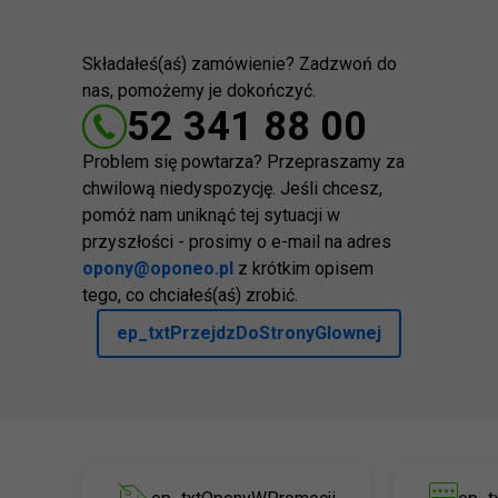
Składałeś(aś) zamówienie? Zadzwoń do
nas, pomożemy je dokończyć.
52 341 88 00
Problem się powtarza? Przepraszamy za
chwilową niedyspozycję. Jeśli chcesz,
pomóż nam uniknąć tej sytuacji w
przyszłości - prosimy o e-mail na adres
opony@oponeo.pl
z krótkim opisem
tego, co chciałeś(aś) zrobić.
ep_txtPrzejdzDoStronyGlownej