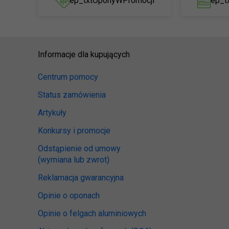
ep_txtOponyWPromocji
ep_t
Informacje dla kupujących
Centrum pomocy
Status zamówienia
Artykuły
Konkursy i promocje
Odstąpienie od umowy
(wymiana lub zwrot)
Reklamacja gwarancyjna
Opinie o oponach
Opinie o felgach aluminiowych