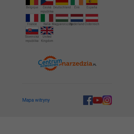
Belgique
Česká
Deutschland
Éire
España
republika
France
Italia
Magyarország
Nederland
Österreich
Slovenská
United
republika
Kingdom
Mapa witryny