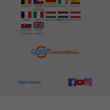
Belgique
Česká
Deutschland
Éire
España
republika
France
Italia
Magyarország
Nederland
Österreich
Slovenská
United
republika
Kingdom
Mapa witryny