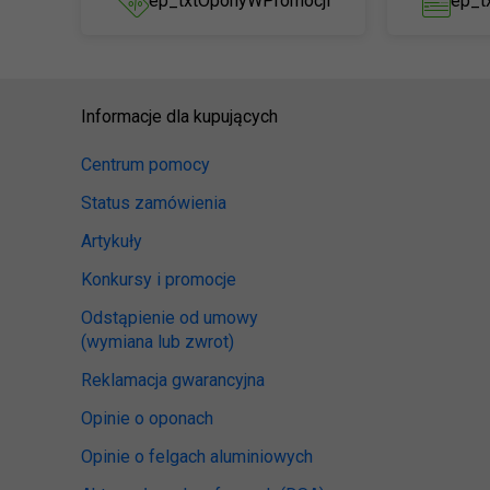
ep_txtOponyWPromocji
ep_t
Informacje dla kupujących
Centrum pomocy
Status zamówienia
Artykuły
Konkursy i promocje
Odstąpienie od umowy
(wymiana lub zwrot)
Reklamacja gwarancyjna
Opinie o oponach
Opinie o felgach aluminiowych