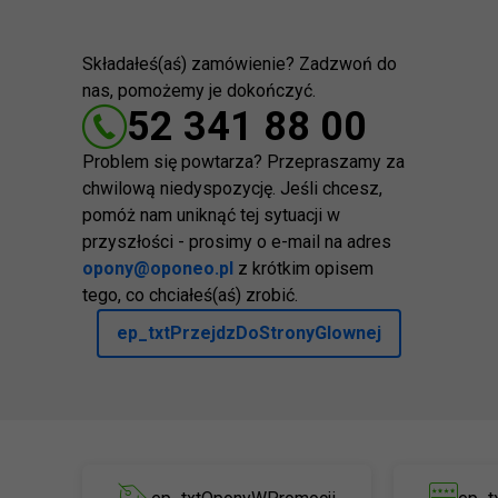
Składałeś(aś) zamówienie? Zadzwoń do
nas, pomożemy je dokończyć.
52 341 88 00
Problem się powtarza? Przepraszamy za
chwilową niedyspozycję. Jeśli chcesz,
pomóż nam uniknąć tej sytuacji w
przyszłości - prosimy o e-mail na adres
opony@oponeo.pl
z krótkim opisem
tego, co chciałeś(aś) zrobić.
ep_txtPrzejdzDoStronyGlownej