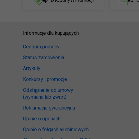
ep_txtOponyWPromocji
ep_t
Informacje dla kupujących
Centrum pomocy
Status zamówienia
Artykuły
Konkursy i promocje
Odstąpienie od umowy
(wymiana lub zwrot)
Reklamacja gwarancyjna
Opinie o oponach
Opinie o felgach aluminiowych