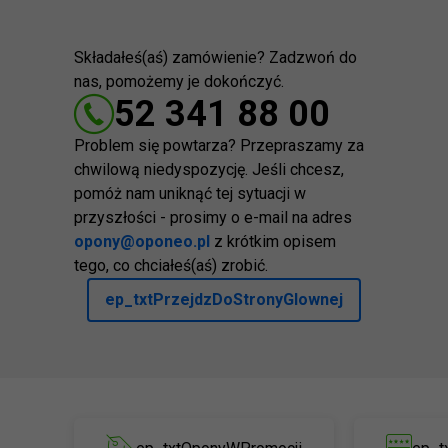
Składałeś(aś) zamówienie? Zadzwoń do
nas, pomożemy je dokończyć.
52 341 88 00
Problem się powtarza? Przepraszamy za
chwilową niedyspozycję. Jeśli chcesz,
pomóż nam uniknąć tej sytuacji w
przyszłości - prosimy o e-mail na adres
opony@oponeo.pl
z krótkim opisem
tego, co chciałeś(aś) zrobić.
ep_txtPrzejdzDoStronyGlownej