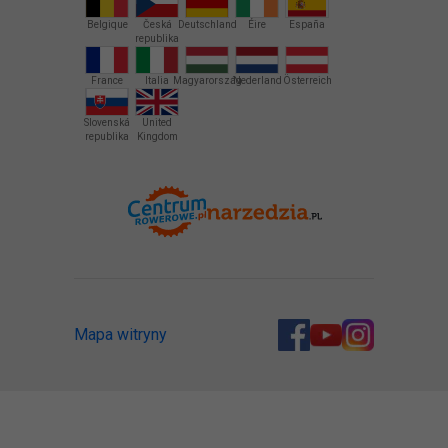
Belgique
Česká
Deutschland
Éire
España
republika
France
Italia
Magyarország
Nederland
Österreich
Slovenská
United
republika
Kingdom
Mapa witryny