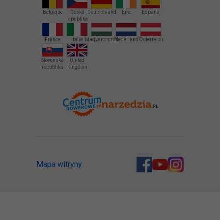
Belgique
Česká
Deutschland
Éire
España
republika
France
Italia
Magyarország
Nederland
Österreich
Slovenská
United
republika
Kingdom
Mapa witryny