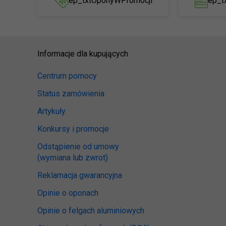
ep_txtOponyWPromocji
ep_t
Informacje dla kupujących
Centrum pomocy
Status zamówienia
Artykuły
Konkursy i promocje
Odstąpienie od umowy
(wymiana lub zwrot)
Reklamacja gwarancyjna
Opinie o oponach
Opinie o felgach aluminiowych