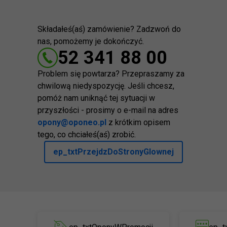
Składałeś(aś) zamówienie? Zadzwoń do
nas, pomożemy je dokończyć.
52 341 88 00
Problem się powtarza? Przepraszamy za
chwilową niedyspozycję. Jeśli chcesz,
pomóż nam uniknąć tej sytuacji w
przyszłości - prosimy o e-mail na adres
opony@oponeo.pl
z krótkim opisem
tego, co chciałeś(aś) zrobić.
ep_txtPrzejdzDoStronyGlownej