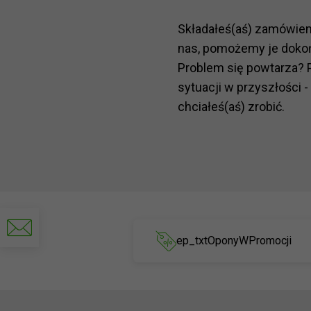
Składałeś(aś) zamówie
nas, pomożemy je doko
Problem się powtarza? 
sytuacji w przyszłości -
chciałeś(aś) zrobić.
Napisz
do
ep_txtOponyWPromocji
nas