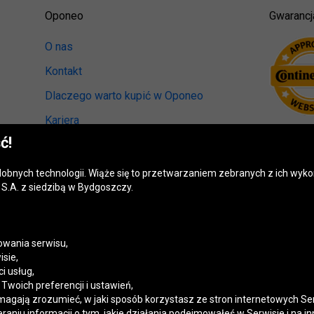
Oponeo
Gwarancj
O nas
Kontakt
Dlaczego warto kupić w Oponeo
Kariera
ć!
Relacje inwestorskie
Biuro prasowe
odobnych technologii. Wiąże się to przetwarzaniem zebranych z ich wy
S.A. z siedzibą w Bydgoszczy.
Kręci nas recykling
Ranking miast przyjaznych kierowcom
Mapa fotoradarów
wania serwisu,
isie,
Polityka prywatności
i usług,
woich preferencji i ustawień,
Ustawienia cookies
magają zrozumieć, w jaki sposób korzystasz ze stron internetowych Se
niu informacji o tym, jakie działania podejmowałeś w Serwisie i na in