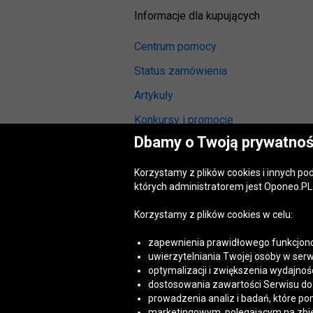
Informacje dla kupujących
Centrum pomocy
Status zamówienia
Artykuły
Konkursy i promocje
Dbamy o Twoją prywatnoś
Odstąpienie od umowy
(wymiana lub zwrot)
Korzystamy z plików cookies i innych p
Reklamacja gwarancyjna
których administratorem jest Oponeo.PL 
Opinie o oponach
Korzystamy z plików cookies w celu:
Opinie o felgach aluminiowych
zapewnienia prawidłowego funkcjono
Akt o usługach cyfrowych
uwierzytelniania Twojej osoby w serw
(DSA)
optymalizacji i zwiększenia wydajnośc
Dostępność cyfrowa
dostosowania zawartości Serwisu do T
prowadzenia analiz i badań, które po
marketingowym, polegającym na zbiera