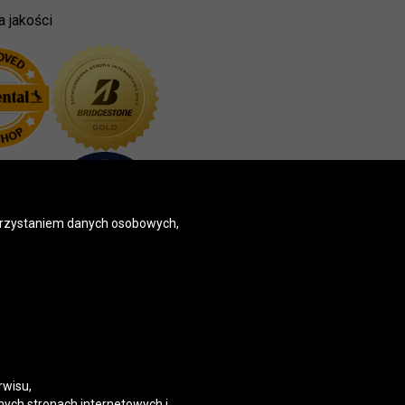
a jakości
korzystaniem danych osobowych,
rwisu,
nych stronach internetowych i