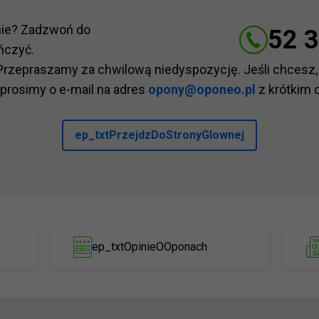
nie? Zadzwoń do
52 3
ńczyć.
Przepraszamy za chwilową niedyspozycję. Jeśli chcesz,
 prosimy o e-mail na adres
opony@oponeo.pl
z krótkim 
ep_txtPrzejdzDoStronyGlownej
ep_txtOpinieOOponach