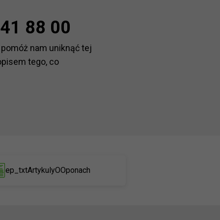
41 88 00
 pomóż nam uniknąć tej
opisem tego, co
ep_txtArtykulyOOponach