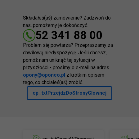
Składałeś(aś) zamówienie? Zadzwoń do
nas, pomożemy je dokończyć.
52 341 88 00
Problem się powtarza? Przepraszamy za
chwilową niedyspozycję. Jeśli chcesz,
pomóż nam uniknąć tej sytuacji w
przyszłości - prosimy o e-mail na adres
opony@oponeo.pl
z krótkim opisem
tego, co chciałeś(aś) zrobić.
ep_txtPrzejdzDoStronyGlownej