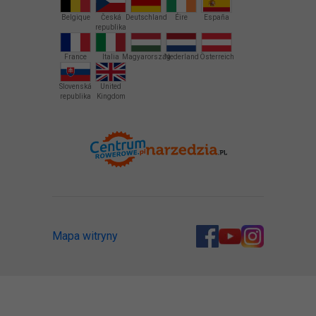
Belgique
Česká
Deutschland
Éire
España
republika
France
Italia
Magyarország
Nederland
Österreich
Slovenská
United
republika
Kingdom
Mapa witryny