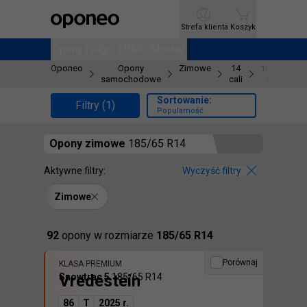
Ctrl
M
Strefa klienta
Strefa klienta
Koszyk
Koszyk
Opony
Opony
Felgi i TPMS
Felgi i TPMS
Montaż
Montaż
Oponeo
Opony
Zimowe
14
185/65
samochodowe
cali
R14
Sortowanie:
Filtry (1)
Popularność
Opony
zimowe
185/65 R14
Aktywne filtry:
Wyczyść filtry
Zimowe
Znaleźliśmy
92
opony
w rozmiarze
185/65 R14
Porównaj
KLASA PREMIUM
Vredestein
Snowtrac 5
185/65 R14
86
T
2025 r.