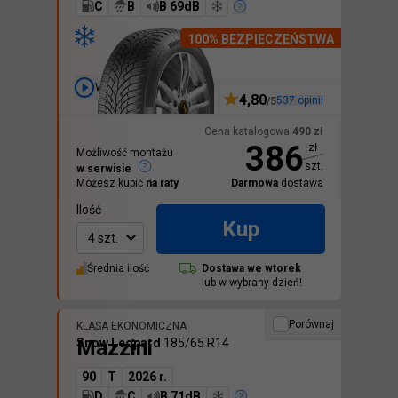
C
B
B 69dB
100% BEZPIECZEŃSTWA
Wideo
4,80
537
opinii
/5
Cena katalogowa
490
zł
386
zł
Możliwość montażu
szt.
w serwisie
Możesz kupić
na raty
Darmowa
dostawa
Ilość
Kup
4 szt.
Średnia ilość
Dostawa we
wtorek
lub w wybrany dzień!
Porównaj
KLASA EKONOMICZNA
Mazzini
Snow Leopard
185/65 R14
90
T
2026 r.
D
C
B 71dB