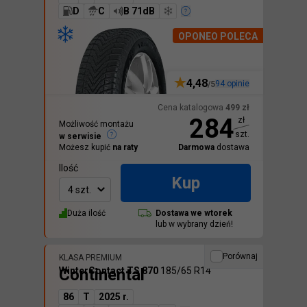
D
C
B 71dB
OPONEO POLECA
4,48
94
opinie
/5
Cena katalogowa
499
zł
284
zł
Możliwość montażu
szt.
w serwisie
Możesz kupić
na raty
Darmowa
dostawa
Ilość
Kup
4 szt.
Duża ilość
Dostawa we
wtorek
lub w wybrany dzień!
Porównaj
KLASA PREMIUM
Continental
WinterContact TS 870
185/65 R14
86
T
2025 r.