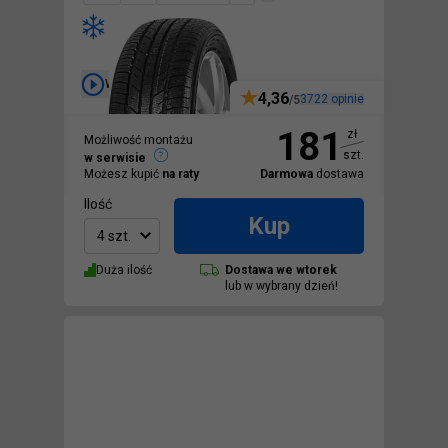
Wideo
4,36
3722
opinie
/5
181
zł
Możliwość montażu
szt.
w serwisie
Możesz kupić
na raty
Darmowa
dostawa
Ilość
Kup
4 szt.
Duża ilość
Dostawa we
wtorek
lub w wybrany dzień!