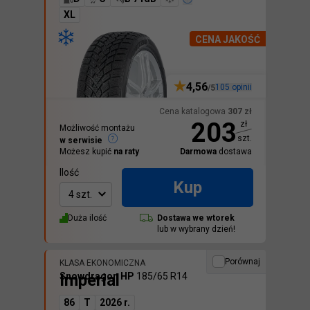
XL
CENA JAKOŚĆ
4,56
105
opinii
/5
Cena katalogowa
307
zł
203
zł
Możliwość montażu
szt.
w serwisie
Możesz kupić
na raty
Darmowa
dostawa
Ilość
Kup
4 szt.
Duża ilość
Dostawa we
wtorek
lub w wybrany dzień!
Porównaj
KLASA EKONOMICZNA
Imperial
Snowdragon HP
185/65 R14
86
T
2026 r.