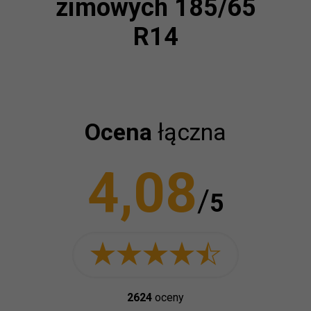
zimowych 185/65
R14
Ocena
łączna
4,08
/
5
2624
oceny