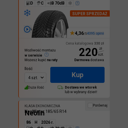
D
C
B 70dB
SUPER SPRZEDAŻ
Wideo
4,36
4395
opinii
/5
Cena katalogowa
330
zł
220
zł
Możliwość montażu
szt.
w serwisie
Możesz kupić
na raty
Darmowa
dostawa
Ilość
Kup
4 szt.
Duża ilość
Dostawa we
wtorek
lub w wybrany dzień!
Porównaj
KLASA EKONOMICZNA
Neolin
NeoWinter
185/65 R14
86
H
2026 r.