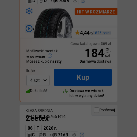
D
D
B 70dB
HIT W ROZMIARZE
Wideo
4,44
1826
opinii
/5
Cena katalogowa
369
zł
184
zł
Możliwość montażu
szt.
w serwisie
Możesz kupić
na raty
Darmowa
dostawa
Ilość
Kup
4 szt.
Duża ilość
Dostawa we
wtorek
lub w wybrany dzień!
Porównaj
KLASA ŚREDNIA
Zeetex
WP1000
185/65 R14
86
T
2026 r.
C
B
B 71dB