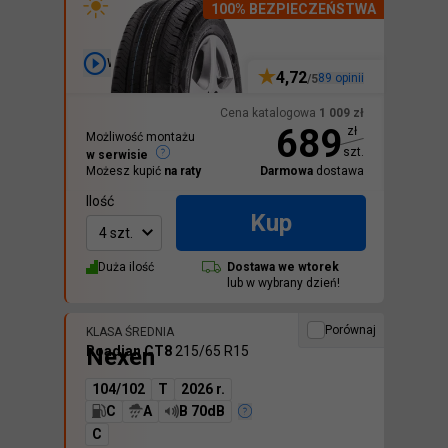
100% BEZPIECZEŃSTWA
Wideo
4,72
89
opinii
/5
Cena katalogowa
1 009
zł
689
zł
Możliwość montażu
szt.
w serwisie
Możesz kupić
na raty
Darmowa
dostawa
Ilość
Kup
4 szt.
Duża ilość
Dostawa we
wtorek
lub w wybrany dzień!
Porównaj
KLASA ŚREDNIA
Nexen
Roadian CT8
215/65 R15
104/102
T
2026 r.
C
A
B 70dB
C