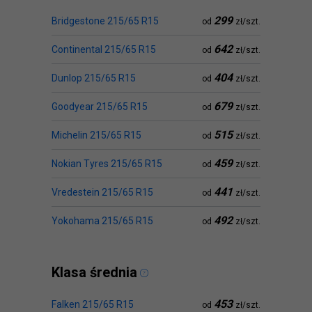
299
Bridgestone 215/65 R15
od
zł/szt.
642
Continental 215/65 R15
od
zł/szt.
404
Dunlop 215/65 R15
od
zł/szt.
679
Goodyear 215/65 R15
od
zł/szt.
515
Michelin 215/65 R15
od
zł/szt.
459
Nokian Tyres 215/65 R15
od
zł/szt.
441
Vredestein 215/65 R15
od
zł/szt.
492
Yokohama 215/65 R15
od
zł/szt.
Klasa średnia
453
Falken 215/65 R15
od
zł/szt.