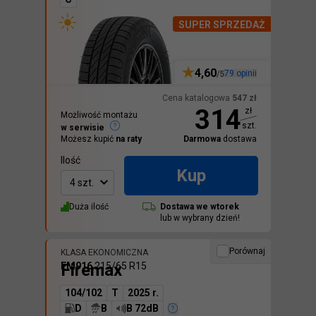
SUPER SPRZEDAŻ
4,60
79
opinii
/5
Cena katalogowa
547
zł
314
zł
Możliwość montażu
szt.
w serwisie
Możesz kupić
na raty
Darmowa
dostawa
Ilość
Kup
4 szt.
Duża ilość
Dostawa we
wtorek
lub w wybrany dzień!
Porównaj
KLASA EKONOMICZNA
Firemax
FM916
215/65 R15
104/102
T
2025 r.
D
B
B 72dB