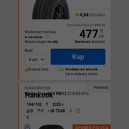
4,64
20
opinii
/5
Cena katalogowa
894
zł
477
zł
Możliwość montażu
szt.
w serwisie
Możesz kupić
na raty
Darmowa
dostawa
Ilość
Kup
4 szt.
Średnia ilość
Dostawa we
wtorek
lub w wybrany dzień!
Porównaj
KLASA ŚREDNIA
Hankook
Winter I*cept LV RW12
215/65 R15
104/102
T
2025 r.
D
C
B 73dB
C
OPONEO POLECA