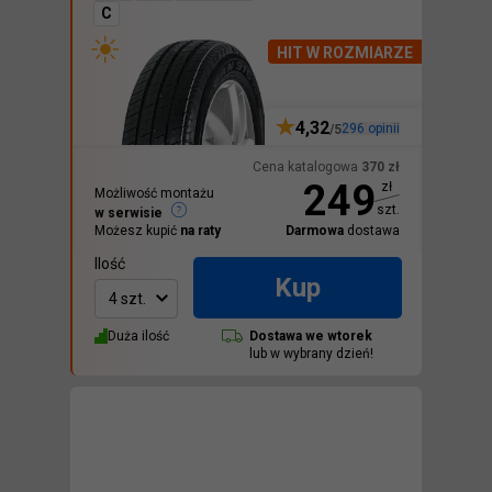
C
HIT W ROZMIARZE
4,32
296
opinii
/5
Cena katalogowa
370
zł
249
zł
Możliwość montażu
szt.
w serwisie
Możesz kupić
na raty
Darmowa
dostawa
Ilość
Kup
4 szt.
Duża ilość
Dostawa we
wtorek
lub w wybrany dzień!