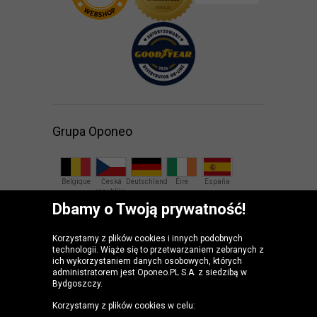
Grupa Oponeo
Belgique
Česká
Deutschland
Éire
España
republika
Dbamy o Twoją prywatność!
France
Italia
Magyarország
Nederland
Österreich
Korzystamy z plików cookies i innych podobnych
technologii. Wiąże się to przetwarzaniem zebranych z
Slovenská
United
ich wykorzystaniem danych osobowych, których
republika
Kingdom
administratorem jest Oponeo.PL S.A. z siedzibą w
Bydgoszczy.
Korzystamy z plików cookies w celu: