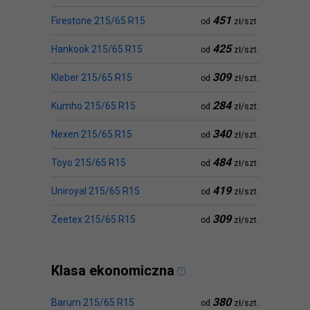
451
Firestone 215/65 R15
od
zł/szt.
425
Hankook 215/65 R15
od
zł/szt.
309
Kleber 215/65 R15
od
zł/szt.
284
Kumho 215/65 R15
od
zł/szt.
340
Nexen 215/65 R15
od
zł/szt.
484
Toyo 215/65 R15
od
zł/szt.
419
Uniroyal 215/65 R15
od
zł/szt.
309
Zeetex 215/65 R15
od
zł/szt.
Klasa ekonomiczna
380
Barum 215/65 R15
od
zł/szt.