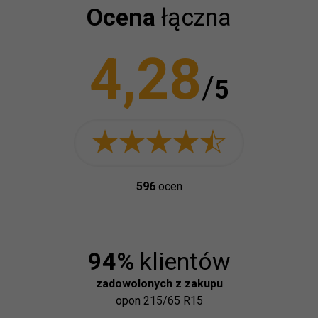
Ocena
łączna
4,28
/
5
596
ocen
94
%
klientów
zadowolonych z zakupu
opon
215/65 R15