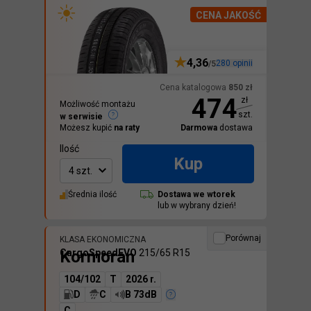
CENA JAKOŚĆ
4,36
280
opinii
/5
Cena katalogowa
850
zł
474
zł
Możliwość montażu
szt.
w serwisie
Możesz kupić
na raty
Darmowa
dostawa
Ilość
Kup
4 szt.
Średnia ilość
Dostawa we
wtorek
lub w wybrany dzień!
Porównaj
KLASA EKONOMICZNA
Kormoran
CargoSpeedEVO
215/65 R15
104/102
T
2026 r.
D
C
B 73dB
C