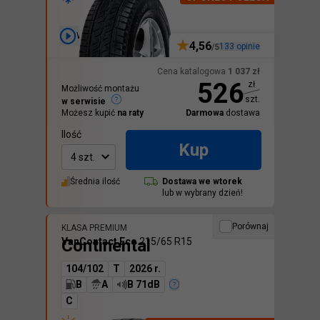
Wideo
4,56
133
opinie
/5
Cena katalogowa
1 037
zł
526
zł
Możliwość montażu
szt.
w serwisie
Możesz kupić
na raty
Darmowa
dostawa
Ilość
Kup
4 szt.
Średnia ilość
Dostawa we
wtorek
lub w wybrany dzień!
Porównaj
KLASA PREMIUM
Continental
VanContact Eco
215/65 R15
104/102
T
2026 r.
B
A
B 71dB
C