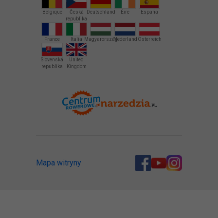
Belgique
Česká
Deutschland
Éire
España
republika
France
Italia
Magyarország
Nederland
Österreich
Slovenská
United
republika
Kingdom
Mapa witryny