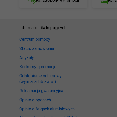
ep_txtOponyWPromocji
ep_t
Informacje dla kupujących
Centrum pomocy
Status zamówienia
Artykuły
Konkursy i promocje
Odstąpienie od umowy
(wymiana lub zwrot)
Reklamacja gwarancyjna
Opinie o oponach
Opinie o felgach aluminiowych