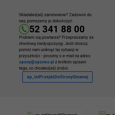
Składałeś(aś) zamówienie? Zadzwoń do
nas, pomożemy je dokończyć.
52 341 88 00
Problem się powtarza? Przepraszamy za
chwilową niedyspozycję. Jeśli chcesz,
pomóż nam uniknąć tej sytuacji w
przyszłości - prosimy o e-mail na adres
opony@oponeo.pl
z krótkim opisem
tego, co chciałeś(aś) zrobić.
ep_txtPrzejdzDoStronyGlownej