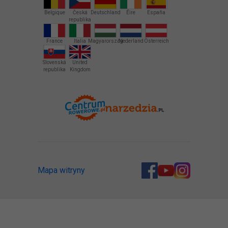
Belgique
Česká
Deutschland
Éire
España
republika
France
Italia
Magyarország
Nederland
Österreich
Slovenská
United
republika
Kingdom
Mapa witryny