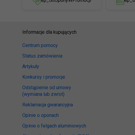
ep_txtOponyWPromocji
ep_t
Informacje dla kupujących
Centrum pomocy
Status zamówienia
Artykuły
Konkursy i promocje
Odstąpienie od umowy
(wymiana lub zwrot)
Reklamacja gwarancyjna
Opinie o oponach
Opinie o felgach aluminiowych