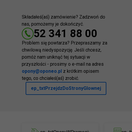
Składałeś(aś) zamówienie? Zadzwoń do
nas, pomożemy je dokończyć.
52 341 88 00
Problem się powtarza? Przepraszamy za
chwilową niedyspozycję. Jeśli chcesz,
pomóż nam uniknąć tej sytuacji w
przyszłości - prosimy o e-mail na adres
opony@oponeo.pl
z krótkim opisem
tego, co chciałeś(aś) zrobić.
ep_txtPrzejdzDoStronyGlownej