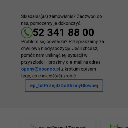
Składałeś(aś) zamówienie? Zadzwoń do
nas, pomożemy je dokończyć.
52 341 88 00
Problem się powtarza? Przepraszamy za
chwilową niedyspozycję. Jeśli chcesz,
pomóż nam uniknąć tej sytuacji w
przyszłości - prosimy o e-mail na adres
opony@oponeo.pl
z krótkim opisem
tego, co chciałeś(aś) zrobić.
ep_txtPrzejdzDoStronyGlownej