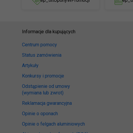
ep_txtOponyWPromocji
ep_t
Informacje dla kupujących
Centrum pomocy
Status zamówienia
Artykuły
Konkursy i promocje
Odstąpienie od umowy
(wymiana lub zwrot)
Reklamacja gwarancyjna
Opinie o oponach
Opinie o felgach aluminiowych