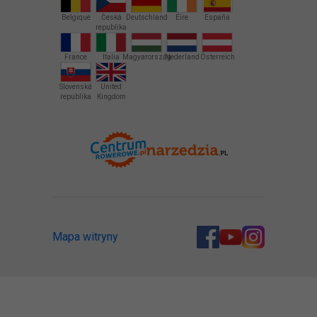
Belgique
Česká
Deutschland
Éire
España
republika
France
Italia
Magyarország
Nederland
Österreich
Slovenská
United
republika
Kingdom
Mapa witryny