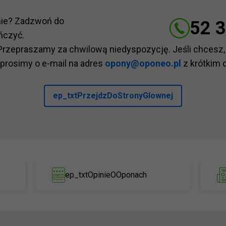
nie? Zadzwoń do
52 3
ńczyć.
Przepraszamy za chwilową niedyspozycję. Jeśli chcesz,
 prosimy o e-mail na adres
opony@oponeo.pl
z krótkim 
ep_txtPrzejdzDoStronyGlownej
ep_txtOpinieOOponach