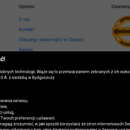
Oponeo
Gwarancj
O nas
Kontakt
Dlaczego warto kupić w Oponeo
Kariera
ć!
Relacje inwestorskie
Biuro prasowe
odobnych technologii. Wiąże się to przetwarzaniem zebranych z ich wy
S.A. z siedzibą w Bydgoszczy.
Kręci nas recykling
Ranking miast przyjaznych kierowcom
Mapa fotoradarów
wania serwisu,
isie,
Polityka prywatności
i usług,
woich preferencji i ustawień,
Ustawienia cookies
magają zrozumieć, w jaki sposób korzystasz ze stron internetowych Se
niu informacji o tym, jakie działania podejmowałeś w Serwisie i na in