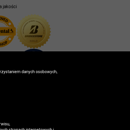
a jakości
korzystaniem danych osobowych,
rwisu,
nych stronach internetowych i