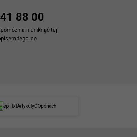
41 88 00
 pomóż nam uniknąć tej
opisem tego, co
ep_txtArtykulyOOponach