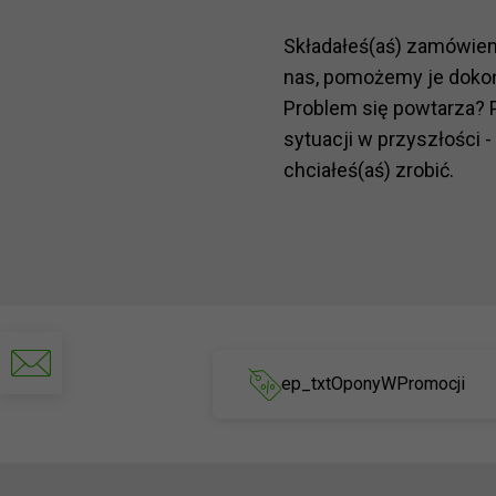
Składałeś(aś) zamówie
nas, pomożemy je doko
Problem się powtarza? 
sytuacji w przyszłości -
chciałeś(aś) zrobić.
Napisz
do
ep_txtOponyWPromocji
nas