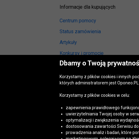
Informacje dla kupujących
Centrum pomocy
Status zamówienia
Artykuły
Konkursy i promocje
Dbamy o Twoją prywatnoś
Odstąpienie od umowy
(wymiana lub zwrot)
Korzystamy z plików cookies i innych p
Reklamacja gwarancyjna
których administratorem jest Oponeo.PL 
Opinie o oponach
Korzystamy z plików cookies w celu:
Opinie o felgach aluminiowych
zapewnienia prawidłowego funkcjono
Akt o usługach cyfrowych
uwierzytelniania Twojej osoby w serw
(DSA)
optymalizacji i zwiększenia wydajnośc
Dostępność cyfrowa
dostosowania zawartości Serwisu do T
prowadzenia analiz i badań, które po
marketingowym, polegającym na zbiera