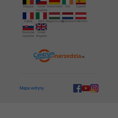
Belgique
Česká
Deutschland
Éire
España
republika
France
Italia
Magyarország
Nederland
Österreich
Slovenská
United
republika
Kingdom
Mapa witryny