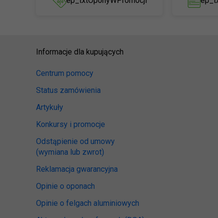
ep_txtOponyWPromocji
ep_t
Informacje dla kupujących
Centrum pomocy
Status zamówienia
Artykuły
Konkursy i promocje
Odstąpienie od umowy
(wymiana lub zwrot)
Reklamacja gwarancyjna
Opinie o oponach
Opinie o felgach aluminiowych