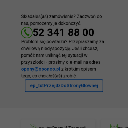
Składałeś(aś) zamówienie? Zadzwoń do
nas, pomożemy je dokończyć.
52 341 88 00
Problem się powtarza? Przepraszamy za
chwilową niedyspozycję. Jeśli chcesz,
pomóż nam uniknąć tej sytuacji w
przyszłości - prosimy o e-mail na adres
opony@oponeo.pl
z krótkim opisem
tego, co chciałeś(aś) zrobić.
ep_txtPrzejdzDoStronyGlownej