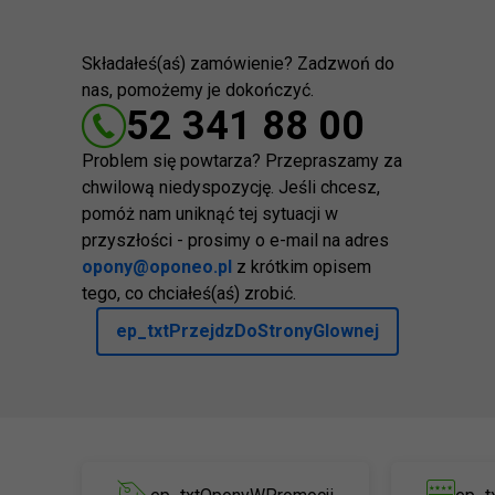
Składałeś(aś) zamówienie? Zadzwoń do
nas, pomożemy je dokończyć.
52 341 88 00
Problem się powtarza? Przepraszamy za
chwilową niedyspozycję. Jeśli chcesz,
pomóż nam uniknąć tej sytuacji w
przyszłości - prosimy o e-mail na adres
opony@oponeo.pl
z krótkim opisem
tego, co chciałeś(aś) zrobić.
ep_txtPrzejdzDoStronyGlownej