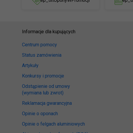
ep_txtOponyWPromocji
ep_t
Informacje dla kupujących
Centrum pomocy
Status zamówienia
Artykuły
Konkursy i promocje
Odstąpienie od umowy
(wymiana lub zwrot)
Reklamacja gwarancyjna
Opinie o oponach
Opinie o felgach aluminiowych