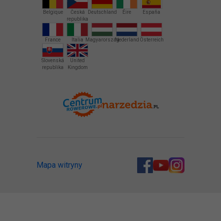
Belgique
Česká
Deutschland
Éire
España
republika
France
Italia
Magyarország
Nederland
Österreich
Slovenská
United
republika
Kingdom
Mapa witryny