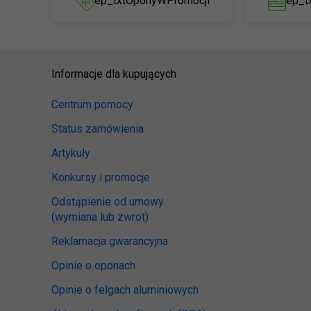
ep_txtOponyWPromocji
ep_t
Informacje dla kupujących
Centrum pomocy
Status zamówienia
Artykuły
Konkursy i promocje
Odstąpienie od umowy
(wymiana lub zwrot)
Reklamacja gwarancyjna
Opinie o oponach
Opinie o felgach aluminiowych