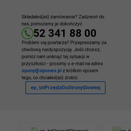
Składałeś(aś) zamówienie? Zadzwoń do
nas, pomożemy je dokończyć.
52 341 88 00
Problem się powtarza? Przepraszamy za
chwilową niedyspozycję. Jeśli chcesz,
pomóż nam uniknąć tej sytuacji w
przyszłości - prosimy o e-mail na adres
opony@oponeo.pl
z krótkim opisem
tego, co chciałeś(aś) zrobić.
ep_txtPrzejdzDoStronyGlownej