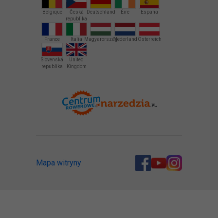
Belgique
Česká
Deutschland
Éire
España
republika
France
Italia
Magyarország
Nederland
Österreich
Slovenská
United
republika
Kingdom
Mapa witryny