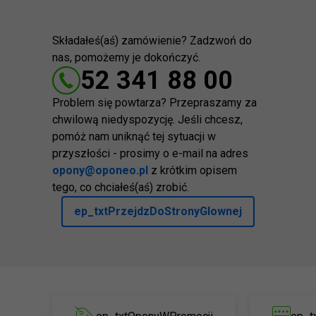
Składałeś(aś) zamówienie? Zadzwoń do
nas, pomożemy je dokończyć.
52 341 88 00
Problem się powtarza? Przepraszamy za
chwilową niedyspozycję. Jeśli chcesz,
pomóż nam uniknąć tej sytuacji w
przyszłości - prosimy o e-mail na adres
opony@oponeo.pl
z krótkim opisem
tego, co chciałeś(aś) zrobić.
ep_txtPrzejdzDoStronyGlownej