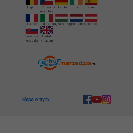
Belgique
Česká
Deutschland
Éire
España
republika
France
Italia
Magyarország
Nederland
Österreich
Slovenská
United
republika
Kingdom
Mapa witryny