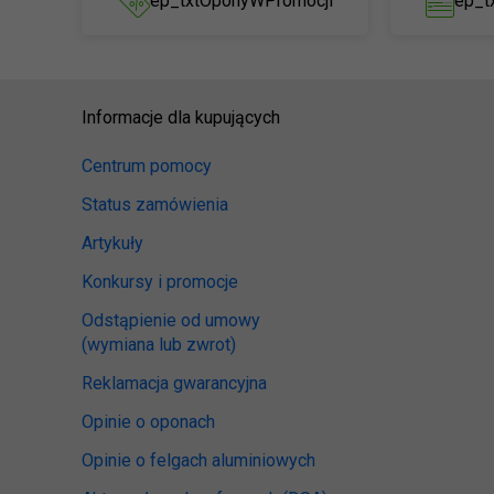
ep_txtOponyWPromocji
ep_t
Informacje dla kupujących
Centrum pomocy
Status zamówienia
Artykuły
Konkursy i promocje
Odstąpienie od umowy
(wymiana lub zwrot)
Reklamacja gwarancyjna
Opinie o oponach
Opinie o felgach aluminiowych