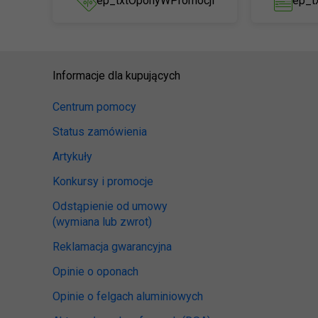
ep_txtOponyWPromocji
ep_t
Informacje dla kupujących
Centrum pomocy
Status zamówienia
Artykuły
Konkursy i promocje
Odstąpienie od umowy
(wymiana lub zwrot)
Reklamacja gwarancyjna
Opinie o oponach
Opinie o felgach aluminiowych