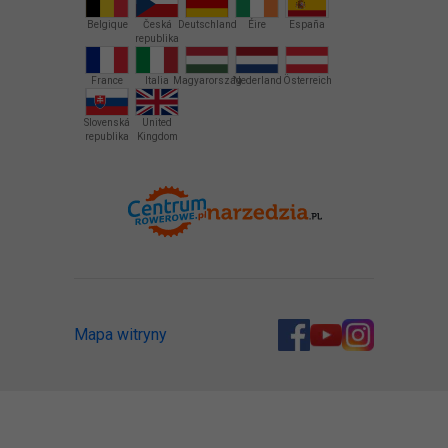
Belgique
Česká
Deutschland
Éire
España
republika
France
Italia
Magyarország
Nederland
Österreich
Slovenská
United
republika
Kingdom
Mapa witryny