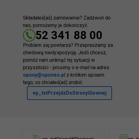
Składałeś(aś) zamówienie? Zadzwoń do
nas, pomożemy je dokończyć.
52 341 88 00
Problem się powtarza? Przepraszamy za
chwilową niedyspozycję. Jeśli chcesz,
pomóż nam uniknąć tej sytuacji w
przyszłości - prosimy o e-mail na adres
opony@oponeo.pl
z krótkim opisem
tego, co chciałeś(aś) zrobić.
ep_txtPrzejdzDoStronyGlownej