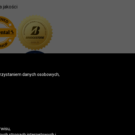
a jakości
korzystaniem danych osobowych,
rwisu,
nych stronach internetowych i