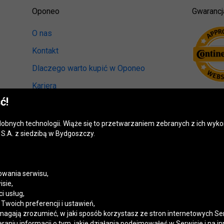
Oponeo
Gwarancj
O nas
Kontakt
Dlaczego warto kupić w Oponeo
Kariera
ć!
Relacje inwestorskie
Biuro prasowe
odobnych technologii. Wiąże się to przetwarzaniem zebranych z ich wy
S.A. z siedzibą w Bydgoszczy.
Kręci nas recykling
Ranking miast przyjaznych kierowcom
Mapa fotoradarów
wania serwisu,
isie,
Polityka prywatności
i usług,
woich preferencji i ustawień,
Ustawienia cookies
magają zrozumieć, w jaki sposób korzystasz ze stron internetowych Se
niu informacji o tym, jakie działania podejmowałeś w Serwisie i na in