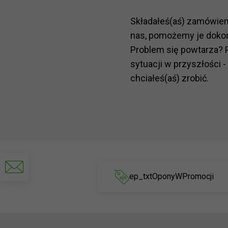
Składałeś(aś) zamówie
nas, pomożemy je doko
Problem się powtarza? 
sytuacji w przyszłości -
chciałeś(aś) zrobić.
Napisz
do
ep_txtOponyWPromocji
nas