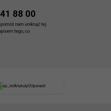
41 88 00
 pomóż nam uniknąć tej
opisem tego, co
ep_txtArtykulyOOponach