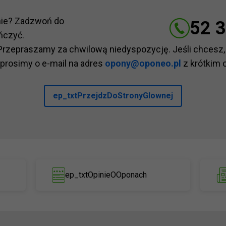
nie? Zadzwoń do
52 3
ńczyć.
Przepraszamy za chwilową niedyspozycję. Jeśli chcesz,
 prosimy o e-mail na adres
opony@oponeo.pl
z krótkim 
ep_txtPrzejdzDoStronyGlownej
ep_txtOpinieOOponach