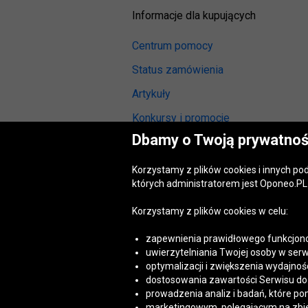
Informacje dla kupujących
Centrum pomocy
Status zamówienia
Artykuły
Konkursy i promocje
Dbamy o Twoją prywatnoś
Odstąpienie od umowy
(wymiana lub zwrot)
Korzystamy z plików cookies i innych p
Reklamacja gwarancyjna
których administratorem jest Oponeo.PL 
Opinie o oponach
Korzystamy z plików cookies w celu:
Opinie o felgach aluminiowych
zapewnienia prawidłowego funkcjono
Akt o usługach cyfrowych
uwierzytelniania Twojej osoby w serw
(DSA)
optymalizacji i zwiększenia wydajnośc
Dostępność cyfrowa
dostosowania zawartości Serwisu do T
prowadzenia analiz i badań, które po
marketingowym, polegającym na zbiera