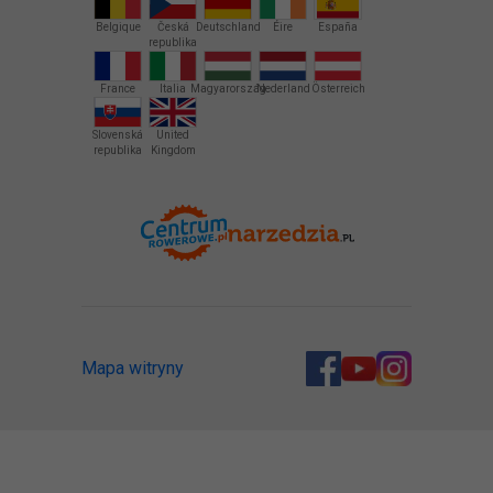
Belgique
Česká
Deutschland
Éire
España
republika
France
Italia
Magyarország
Nederland
Österreich
Slovenská
United
republika
Kingdom
Mapa witryny