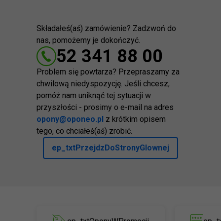
Składałeś(aś) zamówienie? Zadzwoń do
nas, pomożemy je dokończyć.
52 341 88 00
Problem się powtarza? Przepraszamy za
chwilową niedyspozycję. Jeśli chcesz,
pomóż nam uniknąć tej sytuacji w
przyszłości - prosimy o e-mail na adres
opony@oponeo.pl
z krótkim opisem
tego, co chciałeś(aś) zrobić.
ep_txtPrzejdzDoStronyGlownej