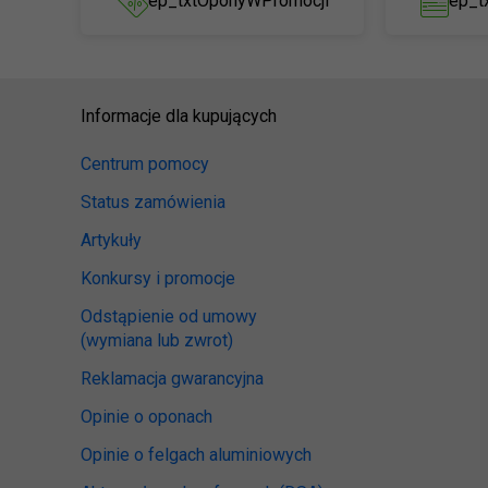
ep_txtOponyWPromocji
ep_t
Informacje dla kupujących
Centrum pomocy
Status zamówienia
Artykuły
Konkursy i promocje
Odstąpienie od umowy
(wymiana lub zwrot)
Reklamacja gwarancyjna
Opinie o oponach
Opinie o felgach aluminiowych