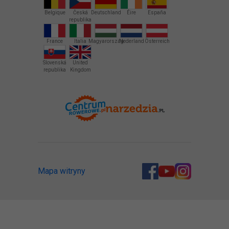
Belgique
Česká
Deutschland
Éire
España
republika
France
Italia
Magyarország
Nederland
Österreich
Slovenská
United
republika
Kingdom
Mapa witryny