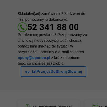
Składałeś(aś) zamówienie? Zadzwoń do
nas, pomożemy je dokończyć.
52 341 88 00
Problem się powtarza? Przepraszamy za
chwilową niedyspozycję. Jeśli chcesz,
pomóż nam uniknąć tej sytuacji w
przyszłości - prosimy o e-mail na adres
opony@oponeo.pl
z krótkim opisem
tego, co chciałeś(aś) zrobić.
ep_txtPrzejdzDoStronyGlownej