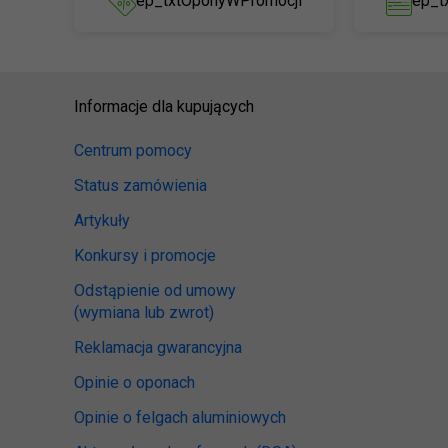
ep_txtOponyWPromocji
ep_t
Informacje dla kupujących
Centrum pomocy
Status zamówienia
Artykuły
Konkursy i promocje
Odstąpienie od umowy
(wymiana lub zwrot)
Reklamacja gwarancyjna
Opinie o oponach
Opinie o felgach aluminiowych