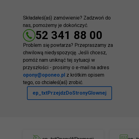
Składałeś(aś) zamówienie? Zadzwoń do
nas, pomożemy je dokończyć.
52 341 88 00
Problem się powtarza? Przepraszamy za
chwilową niedyspozycję. Jeśli chcesz,
pomóż nam uniknąć tej sytuacji w
przyszłości - prosimy o e-mail na adres
opony@oponeo.pl
z krótkim opisem
tego, co chciałeś(aś) zrobić.
ep_txtPrzejdzDoStronyGlownej