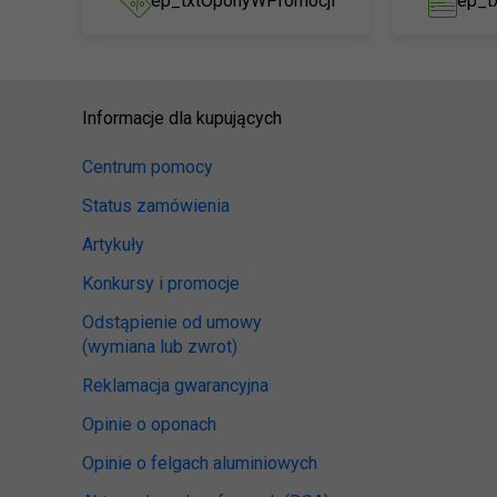
ep_txtOponyWPromocji
ep_t
Informacje dla kupujących
Centrum pomocy
Status zamówienia
Artykuły
Konkursy i promocje
Odstąpienie od umowy
(wymiana lub zwrot)
Reklamacja gwarancyjna
Opinie o oponach
Opinie o felgach aluminiowych