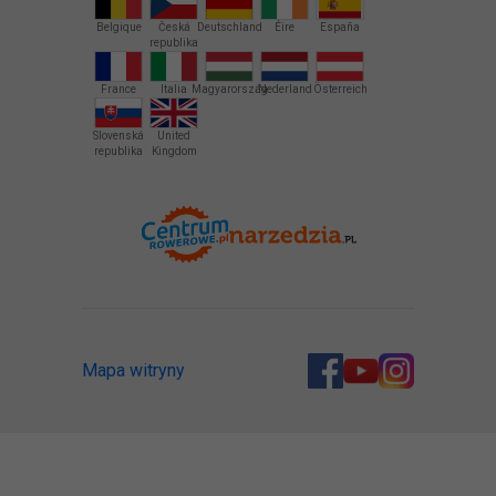
Belgique
Česká
Deutschland
Éire
España
republika
France
Italia
Magyarország
Nederland
Österreich
Slovenská
United
republika
Kingdom
Mapa witryny