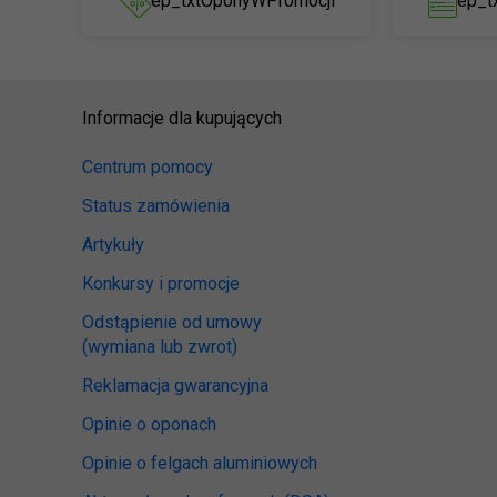
ep_txtOponyWPromocji
ep_t
Informacje dla kupujących
Centrum pomocy
Status zamówienia
Artykuły
Konkursy i promocje
Odstąpienie od umowy
(wymiana lub zwrot)
Reklamacja gwarancyjna
Opinie o oponach
Opinie o felgach aluminiowych