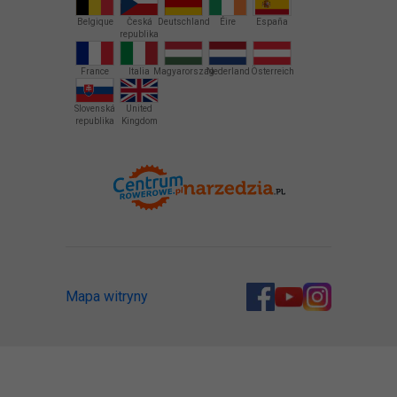
Belgique
Česká
Deutschland
Éire
España
republika
France
Italia
Magyarország
Nederland
Österreich
Slovenská
United
republika
Kingdom
Mapa witryny