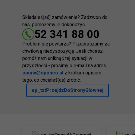
Składałeś(aś) zamówienie? Zadzwoń do
nas, pomożemy je dokończyć.
52 341 88 00
Problem się powtarza? Przepraszamy za
chwilową niedyspozycję. Jeśli chcesz,
pomóż nam uniknąć tej sytuacji w
przyszłości - prosimy o e-mail na adres
opony@oponeo.pl
z krótkim opisem
tego, co chciałeś(aś) zrobić.
ep_txtPrzejdzDoStronyGlownej